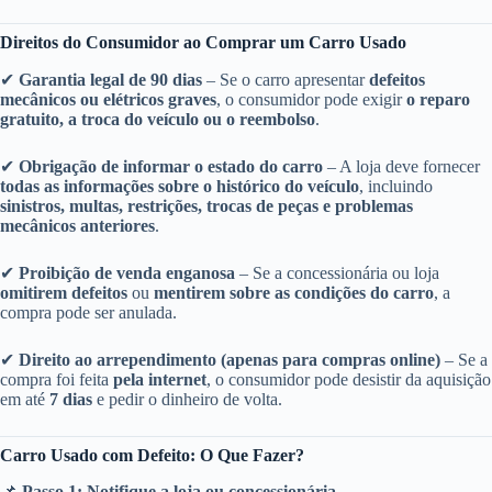
Direitos do Consumidor ao Comprar um Carro Usado
✔
Garantia legal de 90 dias
– Se o carro apresentar
defeitos
mecânicos ou elétricos graves
, o consumidor pode exigir
o reparo
gratuito, a troca do veículo ou o reembolso
.
✔
Obrigação de informar o estado do carro
– A loja deve fornecer
todas as informações sobre o histórico do veículo
, incluindo
sinistros, multas, restrições, trocas de peças e problemas
mecânicos anteriores
.
✔
Proibição de venda enganosa
– Se a concessionária ou loja
omitirem defeitos
ou
mentirem sobre as condições do carro
, a
compra pode ser anulada.
✔
Direito ao arrependimento (apenas para compras online)
– Se a
compra foi feita
pela internet
, o consumidor pode desistir da aquisição
em até
7 dias
e pedir o dinheiro de volta.
Carro Usado com Defeito: O Que Fazer?
📌
Passo 1: Notifique a loja ou concessionária