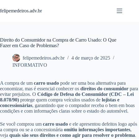
Pular
para
felipemedeiros.adv.br
o
conteúdo
Direito do Consumidor na Compra de Carro Usado: O Que
Fazer em Caso de Problemas?
felipemedeiros.adv.br
4 de março de 2025
INFORMATIVO
A compra de um
carro usado
pode ser uma boa alternativa para
economizar, mas é essencial conhecer os
direitos do consumidor
para
evitar prejuízos. O
Código de Defesa do Consumidor (CDC – Lei
8.078/90)
protege quem compra veículos usados de
lojistas e
concessionárias
, garantindo que o comprador receba o bem em boas
condições e com informações claras sobre o estado do automóvel.
Se você comprou um
carro usado
e ele apresentou defeitos logo após
a compra ou se a concessionária
omitiu informações importantes
,
veja
quais são seus direitos e como agir para resolver o problema
.