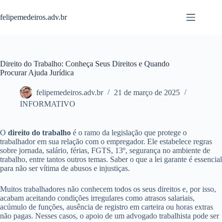
Pular
para
felipemedeiros.adv.br
o
conteúdo
Direito do Trabalho: Conheça Seus Direitos e Quando
Procurar Ajuda Jurídica
felipemedeiros.adv.br
21 de março de 2025
INFORMATIVO
O
direito do trabalho
é o ramo da legislação que protege o
trabalhador em sua relação com o empregador. Ele estabelece regras
sobre jornada, salário, férias, FGTS, 13º, segurança no ambiente de
trabalho, entre tantos outros temas. Saber o que a lei garante é essencial
para não ser vítima de abusos e injustiças.
Muitos trabalhadores não conhecem todos os seus direitos e, por isso,
acabam aceitando condições irregulares como atrasos salariais,
acúmulo de funções, ausência de registro em carteira ou horas extras
não pagas. Nesses casos, o apoio de um advogado trabalhista pode ser