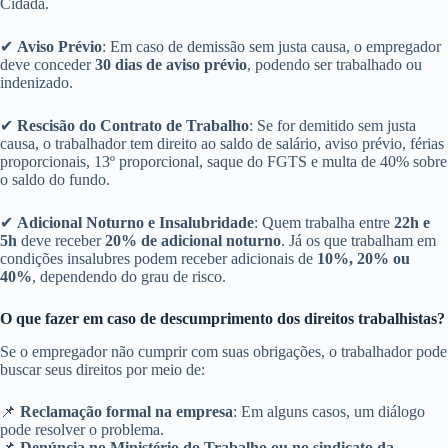
Cidadã.
✔
Aviso Prévio
: Em caso de demissão sem justa causa, o empregador
deve conceder
30 dias de aviso prévio
, podendo ser trabalhado ou
indenizado.
✔
Rescisão do Contrato de Trabalho
: Se for demitido sem justa
causa, o trabalhador tem direito ao saldo de salário, aviso prévio, férias
proporcionais, 13º proporcional, saque do FGTS e multa de 40% sobre
o saldo do fundo.
✔
Adicional Noturno e Insalubridade
: Quem trabalha entre
22h e
5h
deve receber
20% de adicional noturno
. Já os que trabalham em
condições insalubres podem receber adicionais de
10%, 20% ou
40%
, dependendo do grau de risco.
O que fazer em caso de descumprimento dos direitos trabalhistas?
Se o empregador não cumprir com suas obrigações, o trabalhador pode
buscar seus direitos por meio de:
📌
Reclamação formal na empresa
: Em alguns casos, um diálogo
pode resolver o problema.
📌
Denúncia no Ministério do Trabalho ou no sindicato da