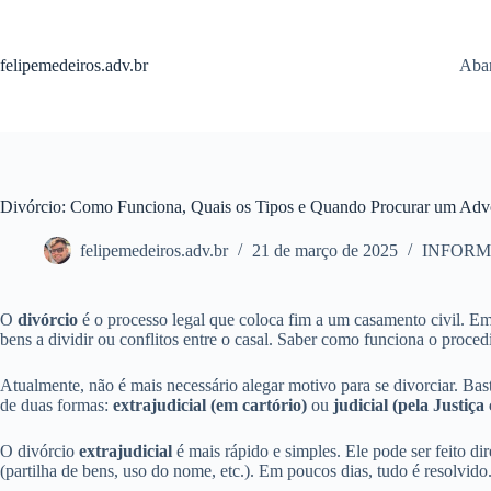
Pular
para
o
felipemedeiros.adv.br
Aban
conteúdo
Divórcio: Como Funciona, Quais os Tipos e Quando Procurar um Ad
felipemedeiros.adv.br
21 de março de 2025
INFORM
O
divórcio
é o processo legal que coloca fim a um casamento civil. E
bens a dividir ou conflitos entre o casal. Saber como funciona o proced
Atualmente, não é mais necessário alegar motivo para se divorciar. Bas
de duas formas:
extrajudicial (em cartório)
ou
judicial (pela Justiç
O divórcio
extrajudicial
é mais rápido e simples. Ele pode ser feito d
(partilha de bens, uso do nome, etc.). Em poucos dias, tudo é resolvido