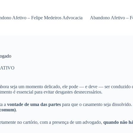
dono Afetivo – Felipe Medeiros Advocacia
Abandono Afetivo – F
vogado
ATIVO
mbora seja um momento delicado, ele pode — e deve — ser conduzido de 
imento é essencial para evitar desgastes desnecessários.
ta a
vontade de uma das partes
para que o casamento seja dissolvido. 
a comum)
.
iretamente no cartório, com a presença de um advogado,
quando não há
.