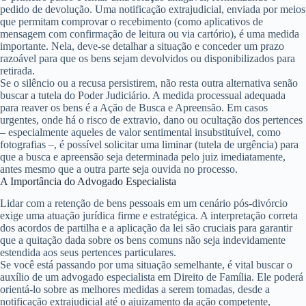
pedido de devolução. Uma notificação extrajudicial, enviada por meios
que permitam comprovar o recebimento (como aplicativos de
mensagem com confirmação de leitura ou via cartório), é uma medida
importante. Nela, deve-se detalhar a situação e conceder um prazo
razoável para que os bens sejam devolvidos ou disponibilizados para
retirada.
Se o silêncio ou a recusa persistirem, não resta outra alternativa senão
buscar a tutela do Poder Judiciário. A medida processual adequada
para reaver os bens é a
Ação de Busca e Apreensão
. Em casos
urgentes, onde há o risco de extravio, dano ou ocultação dos pertences
– especialmente aqueles de valor sentimental insubstituível, como
fotografias –, é possível solicitar uma liminar (tutela de urgência) para
que a busca e apreensão seja determinada pelo juiz imediatamente,
antes mesmo que a outra parte seja ouvida no processo.
A Importância do Advogado Especialista
Lidar com a retenção de bens pessoais em um cenário pós-divórcio
exige uma atuação jurídica firme e estratégica. A interpretação correta
dos acordos de partilha e a aplicação da lei são cruciais para garantir
que a quitação dada sobre os bens comuns não seja indevidamente
estendida aos seus pertences particulares.
Se você está passando por uma situação semelhante, é vital buscar o
auxílio de um advogado especialista em Direito de Família. Ele poderá
orientá-lo sobre as melhores medidas a serem tomadas, desde a
notificação extrajudicial até o ajuizamento da ação competente,