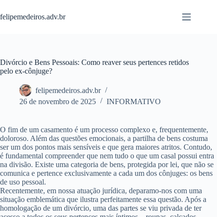
Pular
para
felipemedeiros.adv.br
o
conteúdo
Divórcio e Bens Pessoais: Como reaver seus pertences retidos
pelo ex-cônjuge?
felipemedeiros.adv.br
26 de novembro de 2025
INFORMATIVO
O fim de um casamento é um processo complexo e, frequentemente,
doloroso. Além das questões emocionais, a partilha de bens costuma
ser um dos pontos mais sensíveis e que gera maiores atritos. Contudo,
é fundamental compreender que nem tudo o que um casal possui entra
na divisão. Existe uma categoria de bens, protegida por lei, que não se
comunica e pertence exclusivamente a cada um dos cônjuges: os bens
de uso pessoal.
Recentemente, em nossa atuação jurídica, deparamo-nos com uma
situação emblemática que ilustra perfeitamente essa questão. Após a
homologação de um divórcio, uma das partes se viu privada de ter
acesso a todos os seus pertences mais íntimos – roupas, calçados,