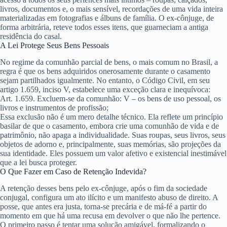
livros, documentos e, o mais sensível, recordações de uma vida inteira
materializadas em fotografias e álbuns de família. O ex-cônjuge, de
forma arbitrária, reteve todos esses itens, que guarneciam a antiga
residência do casal.
A Lei Protege Seus Bens Pessoais
No regime da comunhão parcial de bens, o mais comum no Brasil, a
regra é que os bens adquiridos onerosamente durante o casamento
sejam partilhados igualmente. No entanto, o Código Civil, em seu
artigo 1.659, inciso V, estabelece uma exceção clara e inequívoca:
Art. 1.659. Excluem-se da comunhão:
V – os bens de uso pessoal, os
livros e instrumentos de profissão;
Essa exclusão não é um mero detalhe técnico. Ela reflete um princípio
basilar de que o casamento, embora crie uma comunhão de vida e de
patrimônio, não apaga a individualidade. Suas roupas, seus livros, seus
objetos de adorno e, principalmente, suas memórias, são projeções da
sua identidade. Eles possuem um valor afetivo e existencial inestimável
que a lei busca proteger.
O Que Fazer em Caso de Retenção Indevida?
A retenção desses bens pelo ex-cônjuge, após o fim da sociedade
conjugal, configura um ato ilícito e um manifesto abuso de direito. A
posse, que antes era justa, torna-se precária e de má-fé a partir do
momento em que há uma recusa em devolver o que não lhe pertence.
O primeiro passo é tentar uma solução amigável, formalizando o