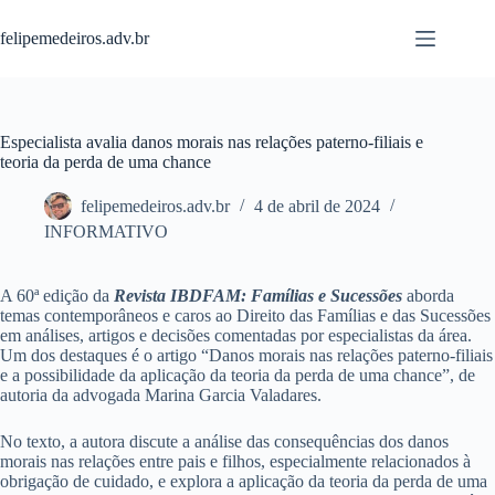
Pular
para
felipemedeiros.adv.br
o
conteúdo
Especialista avalia danos morais nas relações paterno-filiais e
teoria da perda de uma chance
felipemedeiros.adv.br
4 de abril de 2024
INFORMATIVO
A 60ª edição da
Revista IBDFAM: Famílias e Sucessões
aborda
temas contemporâneos e caros ao Direito das Famílias e das Sucessões
em análises, artigos e decisões comentadas por especialistas da área.
Um dos destaques é o artigo “Danos morais nas relações paterno-filiais
e a possibilidade da aplicação da teoria da perda de uma chance”, de
autoria da advogada Marina Garcia Valadares.
No texto, a autora discute a análise das consequências dos danos
morais nas relações entre pais e filhos, especialmente relacionados à
obrigação de cuidado, e explora a aplicação da teoria da perda de uma