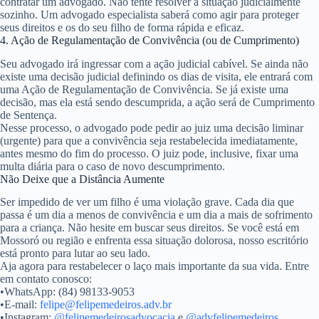
contratar um advogado
. Não tente resolver a situação judicialmente
sozinho. Um advogado especialista saberá como agir para proteger
seus direitos e os do seu filho de forma rápida e eficaz.
4. Ação de Regulamentação de Convivência (ou de Cumprimento)
Seu advogado irá ingressar com a ação judicial cabível. Se ainda não
existe uma decisão judicial definindo os dias de visita, ele entrará com
uma
Ação de Regulamentação de Convivência
. Se já existe uma
decisão, mas ela está sendo descumprida, a ação será de
Cumprimento
de Sentença
.
Nesse processo, o advogado pode pedir ao juiz uma
decisão liminar
(urgente) para que a convivência seja restabelecida imediatamente,
antes mesmo do fim do processo. O juiz pode, inclusive, fixar uma
multa diária
para o caso de novo descumprimento.
Não Deixe que a Distância Aumente
Ser impedido de ver um filho é uma violação grave. Cada dia que
passa é um dia a menos de convivência e um dia a mais de sofrimento
para a criança. Não hesite em buscar seus direitos. Se você está em
Mossoró ou região e enfrenta essa situação dolorosa, nosso escritório
está pronto para lutar ao seu lado.
Aja agora para restabelecer o laço mais importante da sua vida. Entre
em contato conosco:
•
WhatsApp:
(84) 98133-9053
•
E-mail:
felipe@felipemedeiros.adv.br
•
Instagram:
@felipemedeirosadvocacia
e
@advfelipemedeiros