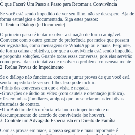
O que Fazer? Um Passo a Passo para Retomar a Convivência
Se você está sendo impedido de ver seu filho, não se desespere. Aja de
forma estratégica e documentada. Siga estes passos:
1. Tente o Diálogo (e Documente)
O primeiro passo é tentar resolver a situação de forma amigável.
Converse com o outro genitor, de preferência por meios que possam
ser registrados, como
mensagens de WhatsApp ou e-mails
. Pergunte,
de forma calma e objetiva, por que a convivência está sendo impedida
e proponha soluções. Guarde todas essas conversas, pois elas servirão
como prova da sua tentativa de resolver o problema consensualmente.
2. Reúna Provas do Impedimento
Se o diálogo não funcionar, comece a juntar provas de que você está
sendo impedido de ver seu filho. Isso pode incluir:
•
Prints das conversas em que a visita é negada.
•
Gravações de áudio ou vídeo (com cautela e orientação jurídica).
•
Testemunhas (familiares, amigos) que presenciaram as tentativas
frustradas de contato.
•
Um
Boletim de Ocorrência
relatando o impedimento e o
descumprimento do acordo de convivência (se houver).
3. Contrate um Advogado Especialista em Direito de Família
Com as provas em mãos, o passo seguinte e mais importante é