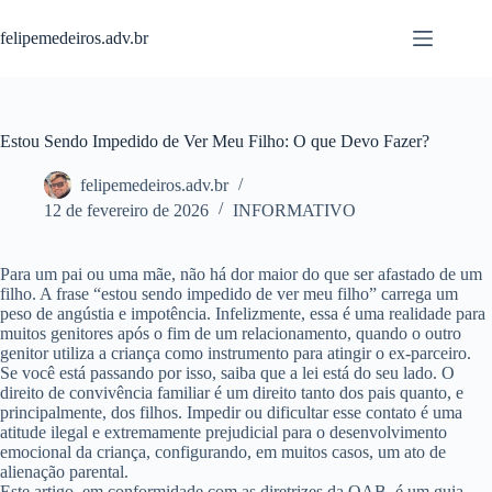
Pular
para
felipemedeiros.adv.br
o
conteúdo
Estou Sendo Impedido de Ver Meu Filho: O que Devo Fazer?
felipemedeiros.adv.br
12 de fevereiro de 2026
INFORMATIVO
Para um pai ou uma mãe, não há dor maior do que ser afastado de um
filho. A frase “
estou sendo impedido de ver meu filho
” carrega um
peso de angústia e impotência. Infelizmente, essa é uma realidade para
muitos genitores após o fim de um relacionamento, quando o outro
genitor utiliza a criança como instrumento para atingir o ex-parceiro.
Se você está passando por isso, saiba que a lei está do seu lado. O
direito de convivência familiar é um direito tanto dos pais quanto, e
principalmente, dos filhos. Impedir ou dificultar esse contato é uma
atitude ilegal e extremamente prejudicial para o desenvolvimento
emocional da criança, configurando, em muitos casos, um ato de
alienação parental
.
Este artigo, em conformidade com as diretrizes da OAB, é um guia