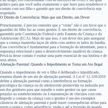
prático para que você saiba exatamente o que fazer para restabelecer o
contato com seu filho e garantir que seu direito de convivência seja
respeitado.
O Direito de Convivência: Mais que um Direito, um Dever
Primeiramente, é preciso entender que a “visita” não é um favor que o
guardião do filho faz ao outro genitor. É um
direito de convivência
,
garantido pela Constituição Federal e pelo Estatuto da Criança e do
Adolescente (ECA). Mais do que isso, é um dever dos pais assegurar
que a criança mantenha laços de afeto com ambos os lados da família.
Essa convivência é fundamental para a formação da identidade, para a
segurança emocional e para o desenvolvimento saudável da criança.
Privá-la desse contato é roubar uma parte essencial de sua história e de
seus afetos.
Alienação Parental: Quando o Impedimento se Torna um Ato Ilegal
Quando o impedimento de ver o filho é deliberado e injustificado,
estamos diante de um ato de
alienação parental
. A Lei nº 12.318/2010
define a alienação parental como a interferência na formação
psicológica da criança ou do adolescente promovida ou induzida por
um dos genitores para que repudie o outro genitor ou que cause
prejuízo ao estabelecimento ou à manutenção de vínculos com este.
Impedir o contato da criança com o genitor é um dos exemplos
clássicos de alienação parental e pode trazer consequências sérias para
quem o pratica, como advertência, multa e até a inversão da guarda.