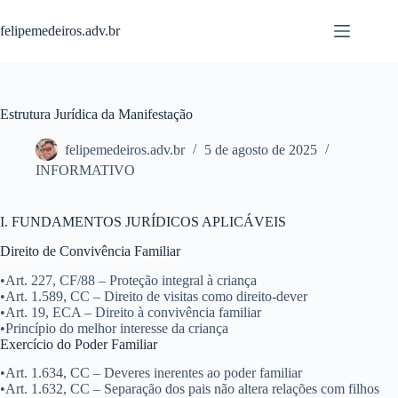
Pular
para
felipemedeiros.adv.br
o
conteúdo
Estrutura Jurídica da Manifestação
felipemedeiros.adv.br
5 de agosto de 2025
INFORMATIVO
I. FUNDAMENTOS JURÍDICOS APLICÁVEIS
Direito de Convivência Familiar
•
Art. 227, CF/88 – Proteção integral à criança
•
Art. 1.589, CC – Direito de visitas como direito-dever
•
Art. 19, ECA – Direito à convivência familiar
•
Princípio do melhor interesse da criança
Exercício do Poder Familiar
•
Art. 1.634, CC – Deveres inerentes ao poder familiar
•
Art. 1.632, CC – Separação dos pais não altera relações com filhos