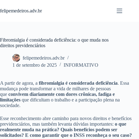
Pular
para
felipemedeiros.adv.br
o
conteúdo
Fibromialgia é considerada deficiência: o que muda nos
direitos previdenciários
felipemedeiros.adv.br
1 de setembro de 2025
INFORMATIVO
A partir de agora, a
fibromialgia é considerada deficiência
. Essa
mudança pode transformar a vida de milhares de pessoas
que
convivem diariamente com dores crônicas, fadiga e
limitações
que dificultam o trabalho e a participação plena na
sociedade.
Esse reconhecimento abre caminho para novos direitos e benefícios
previdenciários, mas também levanta dúvidas importantes:
o que
realmente muda na prática? Quais benefícios podem ser
solicitados? E como garantir que o INSS reconheça o seu caso?