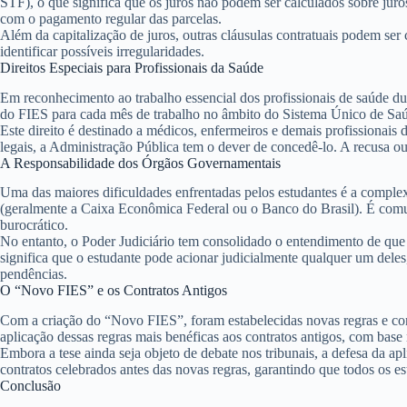
STF), o que significa que os juros não podem ser calculados sobre jur
com o pagamento regular das parcelas.
Além da capitalização de juros, outras cláusulas contratuais podem ser 
identificar possíveis irregularidades.
Direitos Especiais para Profissionais da Saúde
Em reconhecimento ao trabalho essencial dos profissionais de saúde d
do FIES para cada mês de trabalho
no âmbito do Sistema Único de Sa
Este direito é destinado a médicos, enfermeiros e demais profissionais 
legais, a Administração Pública tem o dever de concedê-lo. A recusa o
A Responsabilidade dos Órgãos Governamentais
Uma das maiores dificuldades enfrentadas pelos estudantes é a compl
(geralmente a Caixa Econômica Federal ou o Banco do Brasil). É comum 
burocrático.
No entanto, o Poder Judiciário tem consolidado o entendimento de qu
significa que o estudante pode acionar judicialmente qualquer um deles,
pendências.
O “Novo FIES” e os Contratos Antigos
Com a criação do “Novo FIES”, foram estabelecidas novas regras e cond
aplicação dessas regras mais benéficas aos contratos antigos, com base
Embora a tese ainda seja objeto de debate nos tribunais, a defesa da a
contratos celebrados antes das novas regras, garantindo que todos os est
Conclusão