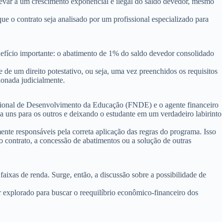
 levar a um crescimento exponencial e ilegal do saldo devedor, mesmo
que o contrato seja analisado por um profissional especializado para
efício importante: o
abatimento de 1% do saldo devedor consolidado
 de um direito potestativo, ou seja, uma vez preenchidos os requisitos
ionada judicialmente.
acional de Desenvolvimento da Educação (FNDE) e o agente financeiro
 uns para os outros e deixando o estudante em um verdadeiro labirinto
mente responsáveis
pela correta aplicação das regras do programa. Isso
do contrato, a concessão de abatimentos ou a solução de outras
ixas de renda. Surge, então, a discussão sobre a possibilidade de
r explorado para buscar o reequilíbrio econômico-financeiro dos