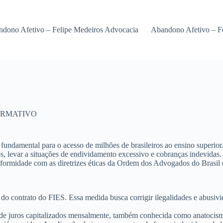
dono Afetivo – Felipe Medeiros Advocacia
Abandono Afetivo – F
ORMATIVO
ndamental para o acesso de milhões de brasileiros ao ensino superior.
 levar a situações de endividamento excessivo e cobranças indevidas. E
formidade com as diretrizes éticas da Ordem dos Advogados do Brasil 
al do contrato do FIES. Essa medida busca corrigir ilegalidades e abusi
 de
juros capitalizados mensalmente
, também conhecida como
anatocis