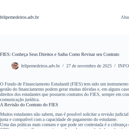
Pular
para
o
felipemedeiros.adv.br
Aban
conteúdo
FIES: Conheça Seus Direitos e Saiba Como Revisar seu Contrato
felipemedeiros.adv.br
27 de novembro de 2025
INF
O Fundo de Financiamento Estudantil (FIES) tem sido um instrumento fu
gestão do financiamento podem gerar muitas dúvidas e, em alguns casos,
direitos dos estudantes que possuem contratos do FIES, sempre em con
comunicação jurídica.
A Revisão do Contrato do FIES
Muitos estudantes não sabem, mas é possível solicitar a revisão judici
justa e compatível com a capacidade de pagamento do estudante.
Uma das práticas mais comuns e que pode ser contestada é a cobrança