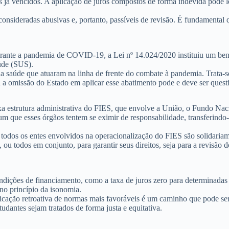
os já vencidos. A aplicação de juros compostos de forma indevida pode
consideradas abusivas e, portanto, passíveis de revisão. É fundamental 
urante a pandemia de COVID-19, a Lei nº 14.024/2020 instituiu um ben
úde (SUS).
da saúde que atuaram na linha de frente do combate à pandemia. Trata-se
u a omissão do Estado em aplicar esse abatimento pode e deve ser quest
exa estrutura administrativa do FIES, que envolve a União, o Fundo N
que esses órgãos tentem se eximir de responsabilidade, transferindo-a
e
todos os entes envolvidos na operacionalização do FIES são solidaria
 ou todos em conjunto, para garantir seus direitos, seja para a revisão 
ições de financiamento, como a taxa de juros zero para determinadas fa
 no
princípio da isonomia
.
plicação retroativa de normas mais favoráveis é um caminho que pode se
udantes sejam tratados de forma justa e equitativa.