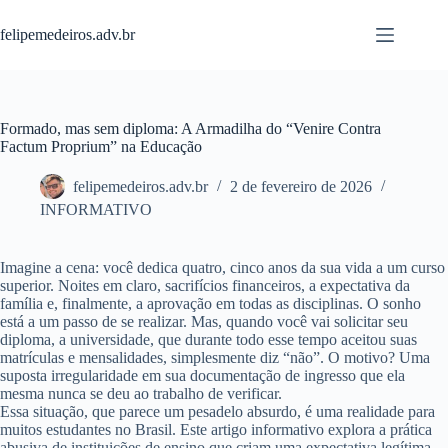
Pular
para
felipemedeiros.adv.br
o
conteúdo
Formado, mas sem diploma: A Armadilha do “Venire Contra
Factum Proprium” na Educação
felipemedeiros.adv.br
2 de fevereiro de 2026
INFORMATIVO
Imagine a cena: você dedica quatro, cinco anos da sua vida a um curso
superior. Noites em claro, sacrifícios financeiros, a expectativa da
família e, finalmente, a aprovação em todas as disciplinas. O sonho
está a um passo de se realizar. Mas, quando você vai solicitar seu
diploma, a universidade, que durante todo esse tempo aceitou suas
matrículas e mensalidades, simplesmente diz “não”. O motivo? Uma
suposta irregularidade em sua documentação de ingresso que ela
mesma nunca se deu ao trabalho de verificar.
Essa situação, que parece um pesadelo absurdo, é uma realidade para
muitos estudantes no Brasil. Este artigo informativo explora a prática
abusiva de instituições de ensino que criam uma expectativa legítima