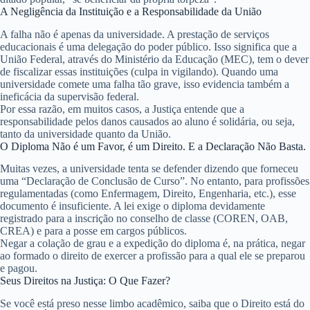
A Negligência da Instituição e a Responsabilidade da União
A falha não é apenas da universidade. A prestação de serviços
educacionais é uma delegação do poder público. Isso significa que a
União Federal
, através do Ministério da Educação (MEC), tem o dever
de fiscalizar essas instituições (
culpa in vigilando
). Quando uma
universidade comete uma falha tão grave, isso evidencia também a
ineficácia da supervisão federal.
Por essa razão, em muitos casos, a Justiça entende que a
responsabilidade pelos danos causados ao aluno é
solidária
, ou seja,
tanto da universidade quanto da União.
O Diploma Não é um Favor, é um Direito. E a Declaração Não Basta.
Muitas vezes, a universidade tenta se defender dizendo que forneceu
uma “Declaração de Conclusão de Curso”. No entanto, para profissões
regulamentadas (como Enfermagem, Direito, Engenharia, etc.), esse
documento é insuficiente. A lei exige o
diploma devidamente
registrado
para a inscrição no conselho de classe (COREN, OAB,
CREA) e para a posse em cargos públicos.
Negar a colação de grau e a expedição do diploma é, na prática, negar
ao formado o direito de exercer a profissão para a qual ele se preparou
e pagou.
Seus Direitos na Justiça: O Que Fazer?
Se você está preso nesse limbo acadêmico, saiba que o Direito está do