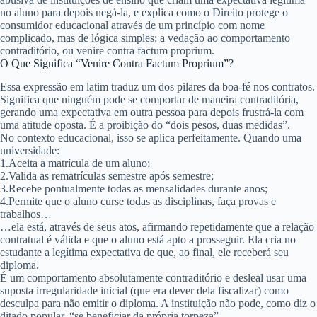
no aluno para depois negá-la, e explica como o Direito protege o
consumidor educacional através de um princípio com nome
complicado, mas de lógica simples: a
vedação ao comportamento
contraditório
, ou
venire contra factum proprium
.
O Que Significa “Venire Contra Factum Proprium”?
Essa expressão em latim traduz um dos pilares da boa-fé nos contratos.
Significa que ninguém pode se comportar de maneira contraditória,
gerando uma expectativa em outra pessoa para depois frustrá-la com
uma atitude oposta. É a proibição do “dois pesos, duas medidas”.
No contexto educacional, isso se aplica perfeitamente. Quando uma
universidade:
1.
Aceita a matrícula
de um aluno;
2.
Valida as rematrículas
semestre após semestre;
3.
Recebe pontualmente todas as mensalidades
durante anos;
4.
Permite que o aluno curse todas as disciplinas
, faça provas e
trabalhos…
…ela está, através de seus atos, afirmando repetidamente que a relação
contratual é válida e que o aluno está apto a prosseguir. Ela cria no
estudante a
legítima expectativa
de que, ao final, ele receberá seu
diploma.
É um comportamento absolutamente contraditório e desleal usar uma
suposta irregularidade inicial (que era dever dela fiscalizar) como
desculpa para não emitir o diploma. A instituição não pode, como diz o
ditado popular, “se beneficiar da própria torpeza”.