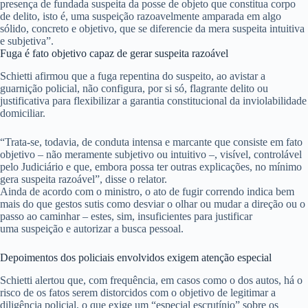
presença de fundada suspeita da posse de objeto que constitua corpo
de delito, isto é, uma
suspeição
razoavelmente amparada em algo
sólido, concreto e objetivo, que se diferencie da mera suspeita intuitiva
e subjetiva”.
Fuga é fato objetivo capaz de gerar suspeita razoável
Schietti afirmou que a fuga repentina do suspeito, ao avistar a
guarnição policial, não configura, por si só, flagrante delito ou
justificativa para flexibilizar a garantia constitucional da inviolabilidade
domiciliar.
“Trata-se, todavia, de conduta intensa e marcante que consiste em fato
objetivo – não meramente subjetivo ou intuitivo –, visível, controlável
pelo Judiciário e que, embora possa ter outras explicações, no mínimo
gera suspeita razoável”, disse o relator.
Ainda de acordo com o ministro, o ato de fugir correndo indica bem
mais do que gestos sutis como desviar o olhar ou mudar a direção ou o
passo ao caminhar – estes, sim, insuficientes para justificar
uma
suspeição
e autorizar a busca pessoal.
Depoimentos dos policiais envolvidos exigem atenção especial
Schietti alertou que, com frequência, em casos como o dos autos, há o
risco de os fatos serem distorcidos com o objetivo de legitimar a
diligência policial, o que exige um “especial escrutínio” sobre os