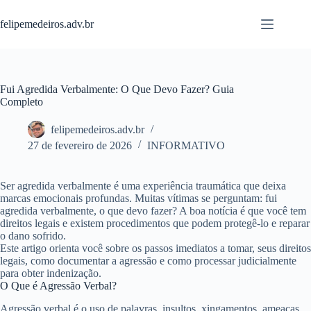
Pular
para
felipemedeiros.adv.br
o
conteúdo
Fui Agredida Verbalmente: O Que Devo Fazer? Guia
Completo
felipemedeiros.adv.br
27 de fevereiro de 2026
INFORMATIVO
Ser agredida verbalmente é uma experiência traumática que deixa
marcas emocionais profundas. Muitas vítimas se perguntam:
fui
agredida verbalmente, o que devo fazer?
A boa notícia é que você tem
direitos legais e existem procedimentos que podem protegê-lo e reparar
o dano sofrido.
Este artigo orienta você sobre os passos imediatos a tomar, seus direitos
legais, como documentar a agressão e como processar judicialmente
para obter indenização.
O Que é Agressão Verbal?
Agressão verbal
é o uso de palavras, insultos, xingamentos, ameaças