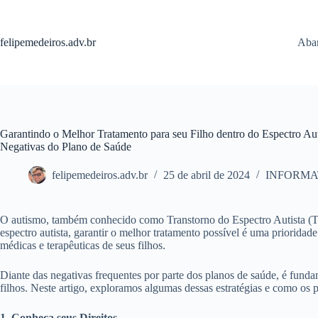
Pular
para
o
felipemedeiros.adv.br
Aban
conteúdo
Garantindo o Melhor Tratamento para seu Filho dentro do Espectro Aut
Negativas do Plano de Saúde
felipemedeiros.adv.br
25 de abril de 2024
INFORMA
O autismo, também conhecido como Transtorno do Espectro Autista (TE
espectro autista, garantir o melhor tratamento possível é uma prioridad
médicas e terapêuticas de seus filhos.
Diante das negativas frequentes por parte dos planos de saúde, é fundam
filhos. Neste artigo, exploramos algumas dessas estratégias e como os 
1. Conheça seus Direitos