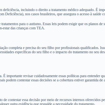
m deficiência, incluindo o direito a tratamento médico adequado. É impo
om Deficiência), nos casos brasileiros, que assegura o acesso à saúde 
e tratamentos para o autismo. Essas leis podem exigir que os planos de
em-estar das crianças com TEA.
ção completa e precisa do seu filho por profissionais qualificados. Isso
ssidades específicas do seu filho e o impacto do tratamento no seu de
ra. É importante revisar cuidadosamente essas políticas para entender q
s pais podem contestar essas decisões se a cobertura estiver garantida d
o de contestar essa decisão por meio de recursos internos oferecidos pe
alquer outra evidência que respalde a necessidade do tratamento.