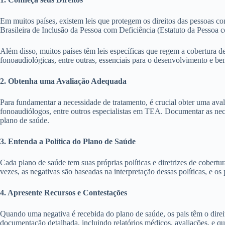
Em muitos países, existem leis que protegem os direitos das pessoas co
Brasileira de Inclusão da Pessoa com Deficiência (Estatuto da Pessoa c
Além disso, muitos países têm leis específicas que regem a cobertura d
fonoaudiológicas, entre outras, essenciais para o desenvolvimento e b
2. Obtenha uma Avaliação Adequada
Para fundamentar a necessidade de tratamento, é crucial obter uma avalia
fonoaudiólogos, entre outros especialistas em TEA. Documentar as nece
plano de saúde.
3. Entenda a Política do Plano de Saúde
Cada plano de saúde tem suas próprias políticas e diretrizes de cobertu
vezes, as negativas são baseadas na interpretação dessas políticas, e o
4. Apresente Recursos e Contestações
Quando uma negativa é recebida do plano de saúde, os pais têm o direit
documentação detalhada, incluindo relatórios médicos, avaliações, e qu