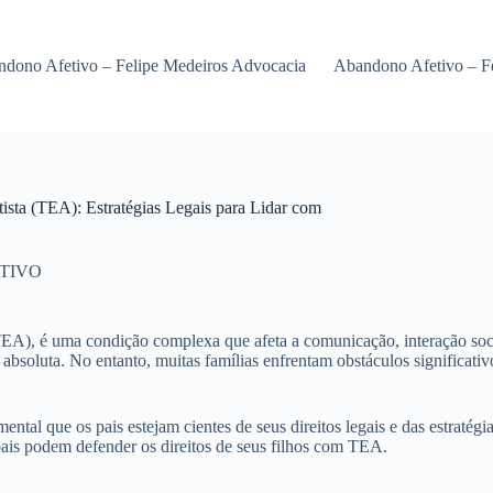
dono Afetivo – Felipe Medeiros Advocacia
Abandono Afetivo – F
ista (TEA): Estratégias Legais para Lidar com
TIVO
A), é uma condição complexa que afeta a comunicação, interação socia
e absoluta. No entanto, muitas famílias enfrentam obstáculos significati
ental que os pais estejam cientes de seus direitos legais e das estratég
pais podem defender os direitos de seus filhos com TEA.