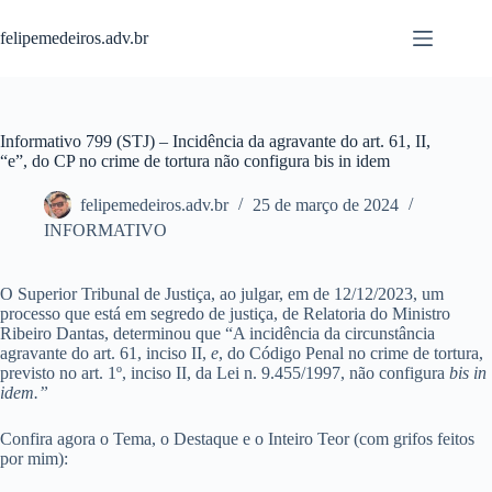
Pular
para
felipemedeiros.adv.br
o
conteúdo
Informativo 799 (STJ) – Incidência da agravante do art. 61, II,
“e”, do CP no crime de tortura não configura bis in idem
felipemedeiros.adv.br
25 de março de 2024
INFORMATIVO
O Superior Tribunal de Justiça, ao julgar, em de 12/12/2023, um
processo que está em segredo de justiça, de Relatoria do Ministro
Ribeiro Dantas, determinou que “A incidência da circunstância
agravante do art. 61, inciso II,
e
, do Código Penal no crime de tortura,
previsto no art. 1º, inciso II, da Lei n. 9.455/1997, não configura
bis in
idem.”
Confira agora o Tema, o Destaque e o Inteiro Teor (com grifos feitos
por mim):