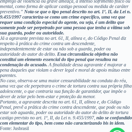
emprego de violência ou grave ameaça, a intenso sofrimento físico ou
mental, como forma de aplicar castigo pessoal ou medida de caráter
preventivo.”
Nota-se que o tipo penal descrito no art. 1º, II, da Lei n.
9.455/1997 caracteriza-se como um crime específico, uma vez que
requer uma condição especial do agente, ou seja, é um delito que
somente pode ser perpetrado por uma pessoa que tenha a vítima sob
sua guarda, poder ou autoridade.
Já a agravante prevista no art. 61, II, alínea e, do Código Penal diz
respeito à prática do crime contra um descendente,
independentemente de estar ou não sob a guarda, poder ou
autoridade do autor do delito.
Essa circunstância objetiva não
constitui um elemento essencial do tipo penal que resultou na
condenação do acusado.
A finalidade dessa agravante é majorar a
pena daqueles que violam o dever legal e moral de apoio mútuo entre
parentes.
No caso, observa-se uma maior censurabilidade na conduta do réu,
uma vez que ele perpetrara o crime de tortura contra sua própria filha
adolescente, o que contraria sua função de garantidor, que impõe o
dever de zelar pelo bem-estar e proteção da menor.
Portanto, a agravante descrita no art. 61, II, alínea e, do Código
Penal, prevê a prática do crime contra descendente, que pode ou não
estar sob aguarda, poder ou autoridade do autor do delito de tortura
castigo previsto no art. 1º, II, da Lei n. 9.455/1997,
não se confundido
com elementar do tipo, bem como não caracterizando
bis in idem
.
Fonte: Jusbrasil