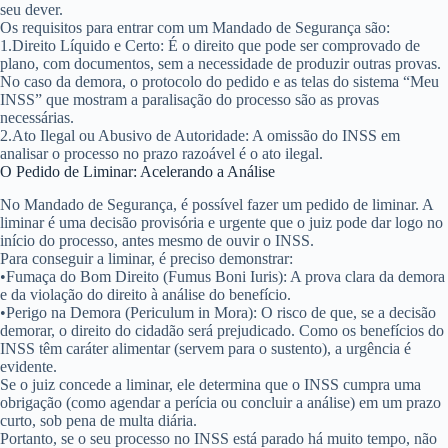
seu dever.
Os requisitos para entrar com um Mandado de Segurança são:
1.
Direito Líquido e Certo:
É o direito que pode ser comprovado de
plano, com documentos, sem a necessidade de produzir outras provas.
No caso da demora, o protocolo do pedido e as telas do sistema “Meu
INSS” que mostram a paralisação do processo são as provas
necessárias.
2.
Ato Ilegal ou Abusivo de Autoridade:
A omissão do INSS em
analisar o processo no prazo razoável é o ato ilegal.
O Pedido de Liminar: Acelerando a Análise
No Mandado de Segurança, é possível fazer um
pedido de liminar
. A
liminar é uma decisão provisória e urgente que o juiz pode dar logo no
início do processo, antes mesmo de ouvir o INSS.
Para conseguir a liminar, é preciso demonstrar:
•
Fumaça do Bom Direito (
Fumus Boni Iuris
):
A prova clara da demora
e da violação do direito à análise do benefício.
•
Perigo na Demora (
Periculum in Mora
):
O risco de que, se a decisão
demorar, o direito do cidadão será prejudicado. Como os benefícios do
INSS têm caráter alimentar (servem para o sustento), a urgência é
evidente.
Se o juiz concede a liminar, ele determina que o INSS cumpra uma
obrigação (como agendar a perícia ou concluir a análise) em um prazo
curto, sob pena de multa diária.
Portanto, se o seu processo no INSS está parado há muito tempo, não