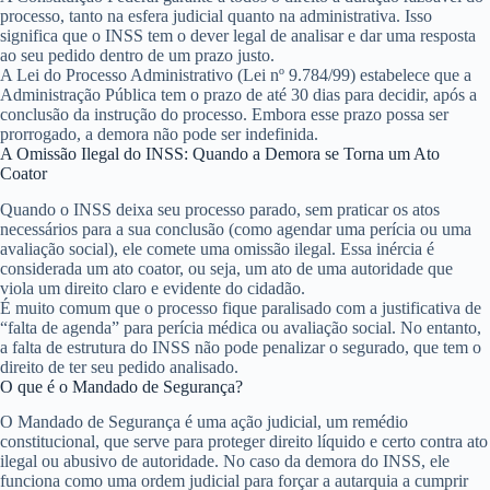
processo
, tanto na esfera judicial quanto na administrativa. Isso
significa que o INSS tem o dever legal de analisar e dar uma resposta
ao seu pedido dentro de um prazo justo.
A Lei do Processo Administrativo (Lei nº 9.784/99) estabelece que a
Administração Pública tem o prazo de
até 30 dias
para decidir, após a
conclusão da instrução do processo. Embora esse prazo possa ser
prorrogado, a demora não pode ser indefinida.
A Omissão Ilegal do INSS: Quando a Demora se Torna um Ato
Coator
Quando o INSS deixa seu processo parado, sem praticar os atos
necessários para a sua conclusão (como agendar uma perícia ou uma
avaliação social), ele comete uma
omissão ilegal
. Essa inércia é
considerada um
ato coator
, ou seja, um ato de uma autoridade que
viola um direito claro e evidente do cidadão.
É muito comum que o processo fique paralisado com a justificativa de
“falta de agenda” para perícia médica ou avaliação social. No entanto,
a falta de estrutura do INSS não pode penalizar o segurado, que tem o
direito de ter seu pedido analisado.
O que é o Mandado de Segurança?
O Mandado de Segurança é uma ação judicial, um remédio
constitucional, que serve para proteger
direito líquido e certo
contra ato
ilegal ou abusivo de autoridade. No caso da demora do INSS, ele
funciona como uma ordem judicial para forçar a autarquia a cumprir