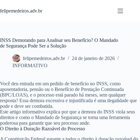
Pular
para
felipemedeiros.adv.br
o
conteúdo
INSS Demorando para Analisar seu Benefício? O Mandado
de Segurança Pode Ser a Solução
felipemedeiros.adv.br
24 de janeiro de 2026
INFORMATIVO
Você deu entrada em um pedido de benefício no INSS, como
aposentadoria, pensão ou o Benefício de Prestação Continuada
(BPC/LOAS), e o processo está parado há meses, sem qualquer
resposta? Essa demora excessiva e injustificada é uma ilegalidade que
pode e deve ser combatida.
Este artigo informativo explica por que a demora do INSS viola seus
direitos e como o
Mandado de Segurança
se torna uma ferramenta
poderosa para garantir que seu processo ande.
O Direito à Duração Razoável do Processo
A Constituição Federal garante a todos o direito à
duração razoável do