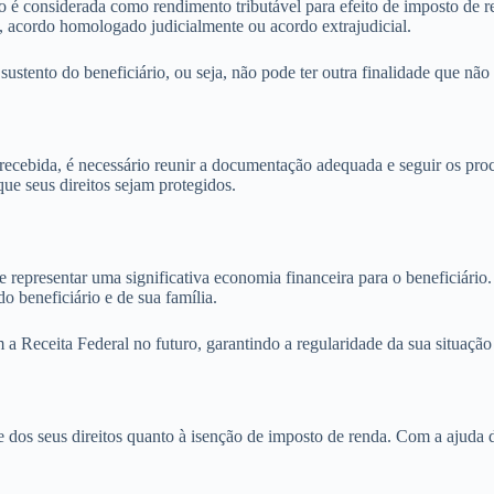
não é considerada como rendimento tributável para efeito de imposto d
l, acordo homologado judicialmente ou acordo extrajudicial.
ustento do beneficiário, ou seja, não pode ter outra finalidade que não
ia recebida, é necessário reunir a documentação adequada e seguir os p
que seus direitos sejam protegidos.
representar uma significativa economia financeira para o beneficiário. 
o beneficiário e de sua família.
a Receita Federal no futuro, garantindo a regularidade da sua situação 
e dos seus direitos quanto à isenção de imposto de renda. Com a ajuda d