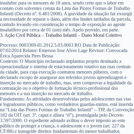
insalubre para os menores de 18 anos, sendo certo que o labor em
contato com solventes consta da Lista das Piores Formas de Trabalho
Infantil (Decreto nº. 6.481/2008). A gravidade da situação faz exsurgir
a necessidade de reparar o dano, além dos limites tarifados da parcela,
contudo levando em consideração o tempo de exposição ao agente
insalutífero por cerca de 01 (um) mês. Apelo provido, em parte.
3. Ação Civil Pública – Trabalho Infantil – Dano Moral Coletivo
Processo:
0003369-81.2012.5.03.0063 RO
Data de Publicação:
07/02/2014
Relator:
Emerson Jose Alves Lage
Revisor:
Convocada
Érica Aparecida Pires Bessa
Contexto:
O Município reclamado implantou projeto destinado a
operacionalizar o sistema de estacionamento rotativo nas ruas centrais
da cidade, para cuja execução contratou menores púberes, com o
declarado escopo de assegurar aos referidos jovens aprendizagem e
inserção no mercado de trabalho, mas, sem comprovar a legalidade da
contratação ou o objetivo de formação técnico-profissional dos
menores e a sua inserção no mercado de trabalho.
Fundamento:
As atividades desenvolvidas pelos adolescentes nas vias
e logradouros públicos, como verdadeiros guardas-mirins, está inserida
na “Lista das Piores Formas de Trabalho Infantil” – TIP, da Convenção
182 da OIT (art. 3º, caput e alínea “d”), promulgada pelo Decreto
3.597/2000. O expediente adotado aviltou o dever imposto ao ente
público de proteger a criança, o adolescente e o jovem (art. 227 da
CF/88) e transgride direitos fundamentais do menor trabalhador,