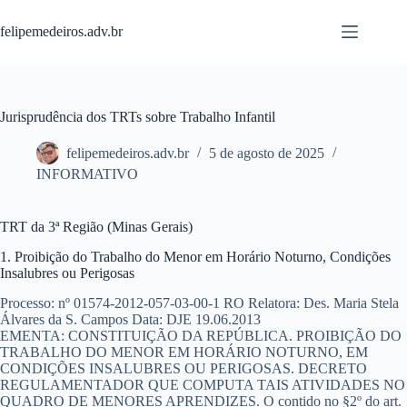
Pular
para
felipemedeiros.adv.br
o
conteúdo
Jurisprudência dos TRTs sobre Trabalho Infantil
felipemedeiros.adv.br
5 de agosto de 2025
INFORMATIVO
TRT da 3ª Região (Minas Gerais)
1. Proibição do Trabalho do Menor em Horário Noturno, Condições
Insalubres ou Perigosas
Processo:
nº 01574-2012-057-03-00-1 RO
Relatora:
Des. Maria Stela
Álvares da S. Campos
Data:
DJE 19.06.2013
EMENTA:
CONSTITUIÇÃO DA REPÚBLICA. PROIBIÇÃO DO
TRABALHO DO MENOR EM HORÁRIO NOTURNO, EM
CONDIÇÕES INSALUBRES OU PERIGOSAS. DECRETO
REGULAMENTADOR QUE COMPUTA TAIS ATIVIDADES NO
QUADRO DE MENORES APRENDIZES. O contido no §2º do art.