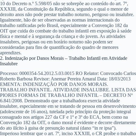
10 do Decreto n.º 5.598/05 não se sobrepõe ao conteúdo do art. 7º,
XXXIII, da Constituição da República, segundo o qual o menor de
dezoito anos não pode prestar trabalho noturno, perigoso ou insalubre.
Igualmente, hão de ser observadas as normas internacionais do
trabalho ratificadas pelo Brasil, especialmente a Convenção 182 da
OIT que cuida do combate do trabalho infantil em exposição à saúde
física e mental e à segurança da criança e do jovem. As atividades
insalubres, perigosas ou em horário noturno não podem ser
consideradas para fins de quantificação do quadro de menores
aprendizes.
2. Indenização por Danos Morais – Trabalho Infantil em Atividade
Insalubre
Processo:
0000354-54.2012.5.03.0015 RO
Relator:
Convocado Carlos
Roberto Barbosa
Revisor:
Anemar Pereira Amaral
Data:
18/03/2013
EMENTA:
INDENIZAÇÃO POR DANOS MORAIS.
TRABALHO INFANTIL. ATIVIDADE INSALUBRE. LISTA DAS
PIORES FORMAS DE TRABALHO INFANTIL – DECRETO Nº
6.841/2008. Demonstrado que a trabalhadora exercia atividade
insalubre, especialmente em se tratando de pessoa em desenvolvimento
(adolescente de 16 anos), tutelada pelo princípio da proteção integral
consagrado nos artigos 227 da CF e 1º e 3º do ECA, bem como na
Convenção 182 da OIT, o dano moral é evidente e decorre diretamente
do ato ilícito à guisa de presunção natural (dano “in re ipsa”).
Imperioso lembrar que o art. 7º, inciso XXXIII, o CR proíbe o trabalho