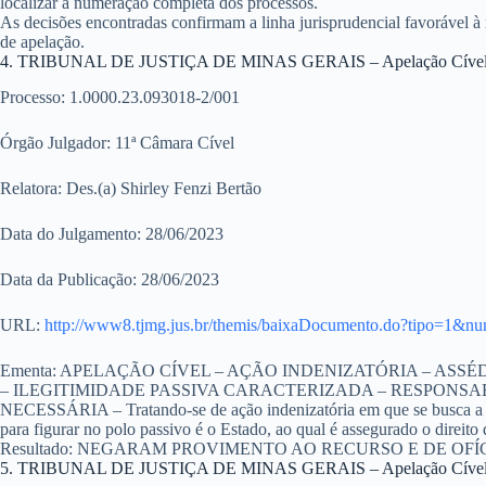
localizar a numeração completa dos processos.
As decisões encontradas confirmam a linha jurisprudencial favorável à
de apelação.
4. TRIBUNAL DE JUSTIÇA DE MINAS GERAIS – Apelação Cíve
Processo:
1.0000.23.093018-2/001
Órgão Julgador:
11ª Câmara Cível
Relatora:
Des.(a) Shirley Fenzi Bertão
Data do Julgamento:
28/06/2023
Data da Publicação:
28/06/2023
URL:
http://www8.tjmg.jus.br/themis/baixaDocumento.do?tipo=1&
Ementa:
APELAÇÃO CÍVEL – AÇÃO INDENIZATÓRIA – ASSÉ
– ILEGITIMIDADE PASSIVA CARACTERIZADA – RESPONSA
NECESSÁRIA – Tratando-se de ação indenizatória em que se busca a rec
para figurar no polo passivo é o Estado, ao qual é assegurado o direito
Resultado:
NEGARAM PROVIMENTO AO RECURSO E DE OFÍCI
5. TRIBUNAL DE JUSTIÇA DE MINAS GERAIS – Apelação Cível (