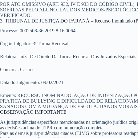
POR ATO OMISSIVO (ART. 932, IV E 933 DO CÓDIGO CIV
SOFRIDAS PELO ALUNO. LAUDOS MÉDICOS-PSICOLÓGICO
VERIFICADO.
3. TRIBUNAL DE JUSTIÇA DO PARANÁ – Recurso Inominado (Prec
Processo:
0002508-36.2019.8.16.0064
Órgão Julgador:
3ª Turma Recursal
Relatora:
Juíza De Direito Da Turma Recursal Dos Juizados Especiais
Comarca:
Castro
Data do Julgamento:
09/02/2021
Ementa:
RECURSO INOMINADO. AÇÃO DE INDENIZAÇÃO PO
PRÁTICA DE BULLYING E DIFICULDADE DE RELACIONA
SANADOS COM A MUDANÇA DE ESCOLA. DANOS MORAIS
OBSERVAÇÃO IMPORTANTE
As jurisprudências específicas mencionadas na orientação jurídica origin
as decisões acima do TJPR com numeração completa.
Para as demais jurisprudências citadas (TJMG sobre professora readapta