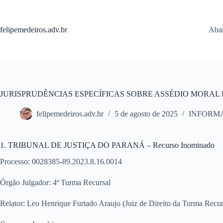
Pular
para
o
felipemedeiros.adv.br
Aban
conteúdo
JURISPRUDÊNCIAS ESPECÍFICAS SOBRE ASSÉDIO MORAL
felipemedeiros.adv.br
5 de agosto de 2025
INFORM
1. TRIBUNAL DE JUSTIÇA DO PARANÁ – Recurso Inominado
Processo:
0028385-89.2023.8.16.0014
Órgão Julgador:
4ª Turma Recursal
Relator:
Leo Henrique Furtado Araujo (Juiz de Direito da Turma Recurs