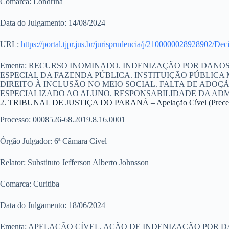
Comarca:
Londrina
Data do Julgamento:
14/08/2024
URL:
https://portal.tjpr.jus.br/jurisprudencia/j/2100000028928
Ementa:
RECURSO INOMINADO. INDENIZAÇÃO POR DANOS 
ESPECIAL DA FAZENDA PÚBLICA. INSTITUIÇÃO PÚBLICA
DIREITO À INCLUSÃO NO MEIO SOCIAL. FALTA DE ADO
ESPECIALIZADO AO ALUNO. RESPONSABILIDADE DA ADMI
2. TRIBUNAL DE JUSTIÇA DO PARANÁ – Apelação Cível (Precede
Processo:
0008526-68.2019.8.16.0001
Órgão Julgador:
6ª Câmara Cível
Relator:
Substituto Jefferson Alberto Johnsson
Comarca:
Curitiba
Data do Julgamento:
18/06/2024
Ementa:
APELAÇÃO CÍVEL. AÇÃO DE INDENIZAÇÃO POR D