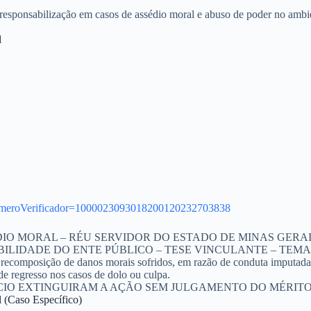
 responsabilização em casos de assédio moral e abuso de poder no ambie
l
numeroVerificador=1000023093018200120232703838
DIO MORAL – RÉU SERVIDOR DO ESTADO DE MINAS GERAI
BILIDADE DO ENTE PÚBLICO – TESE VINCULANTE – TEM
omposição de danos morais sofridos, em razão de conduta imputada à r
 de regresso nos casos de dolo ou culpa.
O EXTINGUIRAM A AÇÃO SEM JULGAMENTO DO MÉRITO, 
Caso Específico)