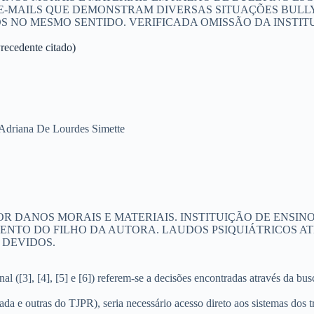
IL). E-MAILS QUE DEMONSTRAM DIVERSAS SITUAÇÕES BUL
S NO MESMO SENTIDO. VERIFICADA OMISSÃO DA INSTIT
edente citado)
 Adriana De Lourdes Simette
R DANOS MORAIS E MATERIAIS. INSTITUIÇÃO DE ENSIN
MENTO DO FILHO DA AUTORA. LAUDOS PSIQUIÁTRICOS 
 DEVIDOS.
al ([3], [4], [5] e [6]) referem-se a decisões encontradas através da bu
da e outras do TJPR), seria necessário acesso direto aos sistemas dos 