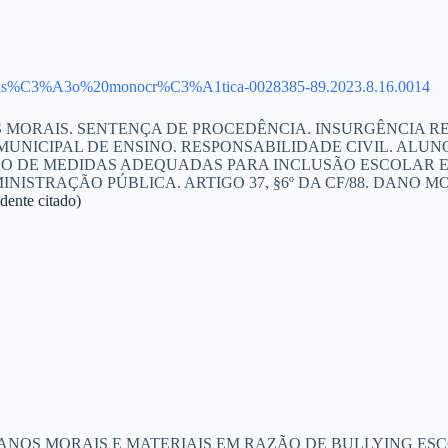
902/Decis%C3%A3o%20monocr%C3%A1tica-0028385-89.2023.8.16.0014
MORAIS. SENTENÇA DE PROCEDÊNCIA. INSURGÊNCIA RE
 MUNICIPAL DE ENSINO. RESPONSABILIDADE CIVIL. ALU
ÇÃO DE MEDIDAS ADEQUADAS PARA INCLUSÃO ESCOLAR 
NISTRAÇÃO PÚBLICA. ARTIGO 37, §6º DA CF/88. DANO 
nte citado)
ANOS MORAIS E MATERIAIS EM RAZÃO DE BULLYING ESC