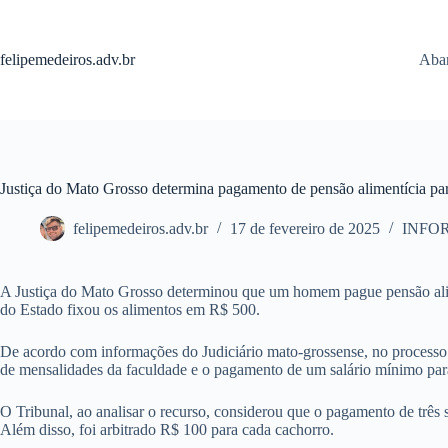
Pular
para
o
felipemedeiros.adv.br
Aban
conteúdo
Justiça do Mato Grosso determina pagamento de pensão alimentícia pa
felipemedeiros.adv.br
17 de fevereiro de 2025
INFO
A Justiça do Mato Grosso determinou que um homem pague pensão alime
do Estado fixou os alimentos em R$ 500.
De acordo com informações do Judiciário mato-grossense, no processo 
de mensalidades da faculdade e o pagamento de um salário mínimo par
O Tribunal, ao analisar o recurso, considerou que o pagamento de três 
Além disso, foi arbitrado R$ 100 para cada cachorro.