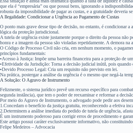
Essa situação é ainda mais dramática quando a falta de liquidez é cau
que ela é “empresária” ou que possui bens, ignorando a indisponibilida
robusta da impossibilidade de pagar as custas, e a gratuidade deveria s
A Ilegalidade: Condicionar a Urgência ao Pagamento de Custas
O ponto mais grave desse tipo de decisão, no entanto, é condicionar a
lógica da proteção jurisdicional.
A tutela de urgência existe justamente porque o direito da pessoa não
honra e a imagem da pessoa são violadas repetidamente. A demora na aná
O Código de Processo Civil não cria, em nenhum momento, o pagamento d
princípios fundamentais:
•
Acesso à Justiça:
Impõe uma barreira financeira para a proteção de um 
•
Efetividade da Jurisdição:
Torna a decisão judicial inútil, pois quando 
•
Devido Processo Legal:
Cria um requisito não previsto em lei.
Na prática, postergar a análise da urgência é o mesmo que negá-la tem
A Solução: O Agravo de Instrumento
Felizmente, o sistema jurídico prevê um recurso específico para combate
segunda instância), que tem o poder de reexaminar e reformar a decisão
Por meio do Agravo de Instrumento, o advogado pode pedir aos desem
1.
Concedam o benefício da justiça gratuita
, reconhecendo a efetiva inc
2.
Determinem a análise imediata do pedido de tutela de urgência
, afas
É um instrumento poderoso para corrigir erros de procedimento e garan
Este artigo possui caráter exclusivamente informativo, não constituin
Felipe Medeiros – Advocacia