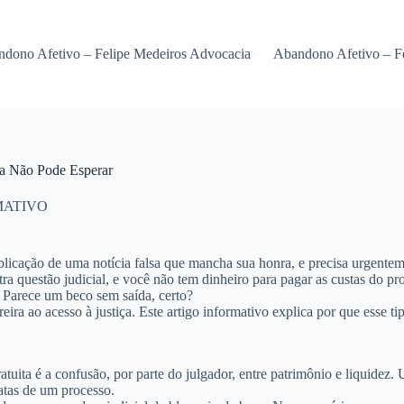
dono Afetivo – Felipe Medeiros Advocacia
Abandono Afetivo – F
ça Não Pode Esperar
MATIVO
blicação de uma notícia falsa que mancha sua honra, e precisa urgentem
ra questão judicial, e você não tem dinheiro para pagar as custas do pro
 Parece um beco sem saída, certo?
ira ao acesso à justiça. Este artigo informativo explica por que esse ti
tuita é a confusão, por parte do julgador, entre
patrimônio
e
liquidez
. 
atas de um processo.