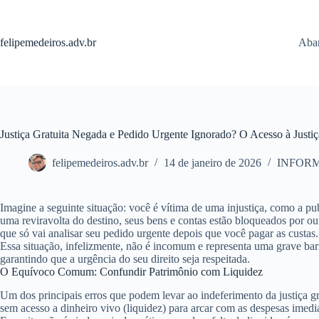
Pular
para
o
felipemedeiros.adv.br
Aban
conteúdo
Justiça Gratuita Negada e Pedido Urgente Ignorado? O Acesso à Justi
felipemedeiros.adv.br
14 de janeiro de 2026
INFOR
Imagine a seguinte situação: você é vítima de uma injustiça, como a pu
uma reviravolta do destino, seus bens e contas estão bloqueados por out
que só vai analisar seu pedido urgente
depois
que você pagar as custas.
Essa situação, infelizmente, não é incomum e representa uma grave barre
garantindo que a urgência do seu direito seja respeitada.
O Equívoco Comum: Confundir Patrimônio com Liquidez
Um dos principais erros que podem levar ao indeferimento da justiça gra
sem acesso a dinheiro vivo (liquidez) para arcar com as despesas imedi