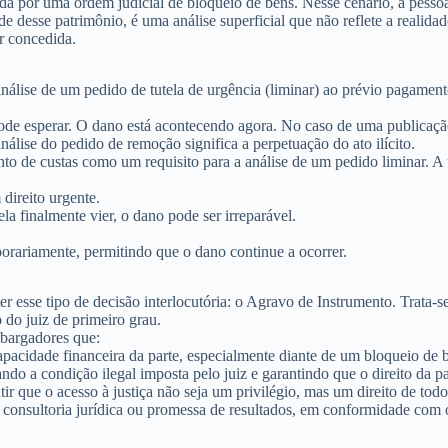
sada por uma
ordem judicial de bloqueio de bens
. Nesse cenário, a pesso
de desse patrimônio, é uma análise superficial que não reflete a reali
er concedida.
 análise de um pedido de
tutela de urgência
(liminar) ao prévio pagament
 pode esperar. O dano está acontecendo
agora
. No caso de uma publicaçã
lise do pedido de remoção significa a perpetuação do ato ilícito.
e custas como um requisito para a análise de um pedido liminar. A urg
direito urgente.
ela finalmente vier, o dano pode ser irreparável.
porariamente, permitindo que o dano continue a ocorrer.
r esse tipo de decisão interlocutória: o
Agravo de Instrumento
. Trata-
 do juiz de primeiro grau.
bargadores que:
apacidade financeira da parte, especialmente diante de um bloqueio de 
tando a condição ilegal imposta pelo juiz e garantindo que o direito da 
tir que o acesso à justiça não seja um privilégio, mas um direito de t
do consultoria jurídica ou promessa de resultados, em conformidade co