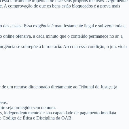
a está faticamente impedida de usar seus próprios recursos. Argumentar
dade. A comprovação de que os bens estão bloqueados é a prova mais
o das custas. Essa exigência é
manifestamente ilegal
e subverte toda a
o online ofensiva, a cada minuto que o conteúdo permanece no ar, a
ência se sobrepõe à burocracia. Ao criar essa condição, o juiz viola
se de um recurso direcionado diretamente ao Tribunal de Justiça (a
bens.
parte seja protegido sem demora.
odos, independentemente de sua capacidade de pagamento imediata.
m o Código de Ética e Disciplina da OAB.