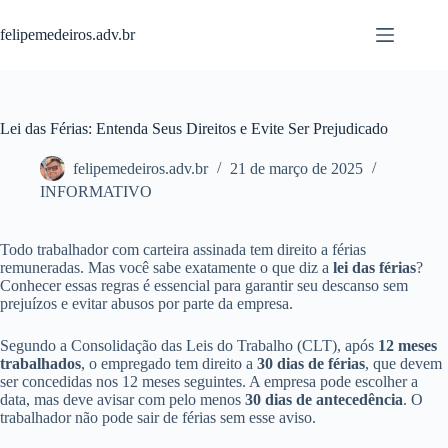
Pular
para
felipemedeiros.adv.br
o
conteúdo
Lei das Férias: Entenda Seus Direitos e Evite Ser Prejudicado
felipemedeiros.adv.br
21 de março de 2025
INFORMATIVO
Todo trabalhador com carteira assinada tem direito a férias
remuneradas. Mas você sabe exatamente o que diz a
lei das férias
?
Conhecer essas regras é essencial para garantir seu descanso sem
prejuízos e evitar abusos por parte da empresa.
Segundo a Consolidação das Leis do Trabalho (CLT), após
12 meses
trabalhados
, o empregado tem direito a
30 dias de férias
, que devem
ser concedidas nos 12 meses seguintes. A empresa pode escolher a
data, mas deve avisar com pelo menos
30 dias de antecedência
. O
trabalhador não pode sair de férias sem esse aviso.