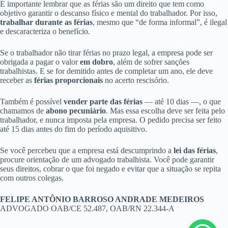
É importante lembrar que as férias são um direito que tem como
objetivo garantir o descanso físico e mental do trabalhador. Por isso,
trabalhar durante as férias
, mesmo que “de forma informal”, é ilegal
e descaracteriza o benefício.
Se o trabalhador não tirar férias no prazo legal, a empresa pode ser
obrigada a pagar o valor
em dobro
, além de sofrer sanções
trabalhistas. E se for demitido antes de completar um ano, ele deve
receber as
férias proporcionais
no acerto rescisório.
Também é possível
vender parte das férias
— até 10 dias —, o que
chamamos de
abono pecuniário
. Mas essa escolha deve ser feita pelo
trabalhador, e nunca imposta pela empresa. O pedido precisa ser feito
até 15 dias antes do fim do período aquisitivo.
Se você percebeu que a empresa está descumprindo a
lei das férias
,
procure orientação de um advogado trabalhista. Você pode garantir
seus direitos, cobrar o que foi negado e evitar que a situação se repita
com outros colegas.
FELIPE ANTÔNIO BARROSO ANDRADE MEDEIROS
ADVOGADO OAB/CE 52.487, OAB/RN 22.344-A