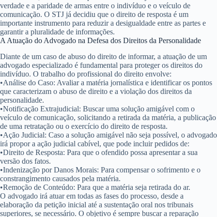
verdade e a paridade de armas entre o indivíduo e o veículo de
comunicação. O STJ já decidiu que o direito de resposta é um
importante instrumento para reduzir a desigualdade entre as partes e
garantir a pluralidade de informações.
A Atuação do Advogado na Defesa dos Direitos da Personalidade
Diante de um caso de abuso do direito de informar, a atuação de um
advogado especializado é fundamental para proteger os direitos do
indivíduo. O trabalho do profissional do direito envolve:
•
Análise do Caso:
Avaliar a matéria jornalística e identificar os pontos
que caracterizam o abuso de direito e a violação dos direitos da
personalidade.
•
Notificação Extrajudicial:
Buscar uma solução amigável com o
veículo de comunicação, solicitando a retirada da matéria, a publicação
de uma retratação ou o exercício do direito de resposta.
•
Ação Judicial:
Caso a solução amigável não seja possível, o advogado
irá propor a ação judicial cabível, que pode incluir pedidos de:
•
Direito de Resposta:
Para que o ofendido possa apresentar a sua
versão dos fatos.
•
Indenização por Danos Morais:
Para compensar o sofrimento e o
constrangimento causados pela matéria.
•
Remoção de Conteúdo:
Para que a matéria seja retirada do ar.
O advogado irá atuar em todas as fases do processo, desde a
elaboração da petição inicial até a sustentação oral nos tribunais
superiores, se necessário. O objetivo é sempre buscar a reparação