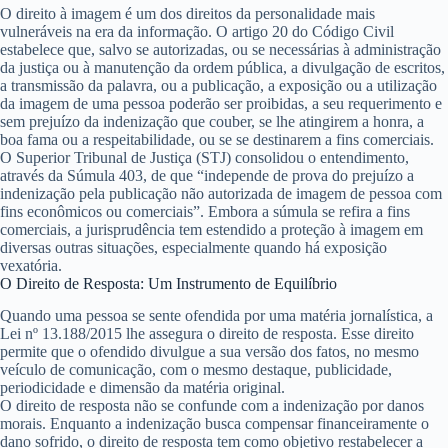
O direito à imagem é um dos direitos da personalidade mais
vulneráveis na era da informação. O artigo 20 do Código Civil
estabelece que, salvo se autorizadas, ou se necessárias à administração
da justiça ou à manutenção da ordem pública, a divulgação de escritos,
a transmissão da palavra, ou a publicação, a exposição ou a utilização
da imagem de uma pessoa poderão ser proibidas, a seu requerimento e
sem prejuízo da indenização que couber, se lhe atingirem a honra, a
boa fama ou a respeitabilidade, ou se se destinarem a fins comerciais.
O Superior Tribunal de Justiça (STJ) consolidou o entendimento,
através da Súmula 403, de que “independe de prova do prejuízo a
indenização pela publicação não autorizada de imagem de pessoa com
fins econômicos ou comerciais”. Embora a súmula se refira a fins
comerciais, a jurisprudência tem estendido a proteção à imagem em
diversas outras situações, especialmente quando há exposição
vexatória.
O Direito de Resposta: Um Instrumento de Equilíbrio
Quando uma pessoa se sente ofendida por uma matéria jornalística, a
Lei nº 13.188/2015 lhe assegura o direito de resposta. Esse direito
permite que o ofendido divulgue a sua versão dos fatos, no mesmo
veículo de comunicação, com o mesmo destaque, publicidade,
periodicidade e dimensão da matéria original.
O direito de resposta não se confunde com a indenização por danos
morais. Enquanto a indenização busca compensar financeiramente o
dano sofrido, o direito de resposta tem como objetivo restabelecer a