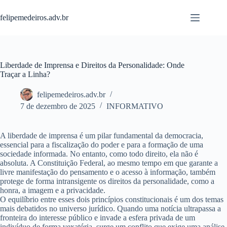
Pular
para
felipemedeiros.adv.br
o
conteúdo
Liberdade de Imprensa e Direitos da Personalidade: Onde
Traçar a Linha?
felipemedeiros.adv.br
7 de dezembro de 2025
INFORMATIVO
A liberdade de imprensa é um pilar fundamental da democracia,
essencial para a fiscalização do poder e para a formação de uma
sociedade informada. No entanto, como todo direito, ela não é
absoluta. A Constituição Federal, ao mesmo tempo em que garante a
livre manifestação do pensamento e o acesso à informação, também
protege de forma intransigente os direitos da personalidade, como a
honra, a imagem e a privacidade.
O equilíbrio entre esses dois princípios constitucionais é um dos temas
mais debatidos no universo jurídico. Quando uma notícia ultrapassa a
fronteira do interesse público e invade a esfera privada de um
indivíduo de forma vexatória, surge um conflito que exige uma análise