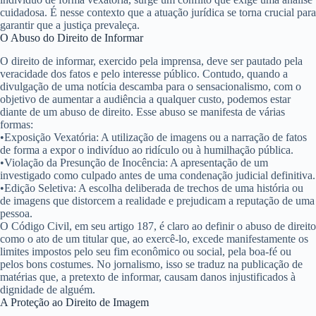
cuidadosa. É nesse contexto que a atuação jurídica se torna crucial para
garantir que a justiça prevaleça.
O Abuso do Direito de Informar
O direito de informar, exercido pela imprensa, deve ser pautado pela
veracidade dos fatos e pelo interesse público. Contudo, quando a
divulgação de uma notícia descamba para o sensacionalismo, com o
objetivo de aumentar a audiência a qualquer custo, podemos estar
diante de um abuso de direito. Esse abuso se manifesta de várias
formas:
•
Exposição Vexatória:
A utilização de imagens ou a narração de fatos
de forma a expor o indivíduo ao ridículo ou à humilhação pública.
•
Violação da Presunção de Inocência:
A apresentação de um
investigado como culpado antes de uma condenação judicial definitiva.
•
Edição Seletiva:
A escolha deliberada de trechos de uma história ou
de imagens que distorcem a realidade e prejudicam a reputação de uma
pessoa.
O Código Civil, em seu artigo 187, é claro ao definir o abuso de direito
como o ato de um titular que, ao exercê-lo, excede manifestamente os
limites impostos pelo seu fim econômico ou social, pela boa-fé ou
pelos bons costumes. No jornalismo, isso se traduz na publicação de
matérias que, a pretexto de informar, causam danos injustificados à
dignidade de alguém.
A Proteção ao Direito de Imagem