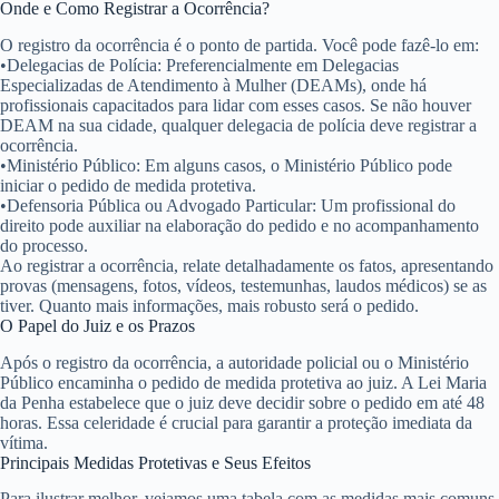
Onde e Como Registrar a Ocorrência?
O registro da ocorrência é o ponto de partida. Você pode fazê-lo em:
•
Delegacias de Polícia:
Preferencialmente em Delegacias
Especializadas de Atendimento à Mulher (DEAMs), onde há
profissionais capacitados para lidar com esses casos. Se não houver
DEAM na sua cidade, qualquer delegacia de polícia deve registrar a
ocorrência.
•
Ministério Público:
Em alguns casos, o Ministério Público pode
iniciar o pedido de medida protetiva.
•
Defensoria Pública ou Advogado Particular:
Um profissional do
direito pode auxiliar na elaboração do pedido e no acompanhamento
do processo.
Ao registrar a ocorrência, relate detalhadamente os fatos, apresentando
provas (mensagens, fotos, vídeos, testemunhas, laudos médicos) se as
tiver. Quanto mais informações, mais robusto será o pedido.
O Papel do Juiz e os Prazos
Após o registro da ocorrência, a autoridade policial ou o Ministério
Público encaminha o pedido de medida protetiva ao juiz. A Lei Maria
da Penha estabelece que o juiz deve decidir sobre o pedido em até
48
horas
. Essa celeridade é crucial para garantir a proteção imediata da
vítima.
Principais Medidas Protetivas e Seus Efeitos
Para ilustrar melhor, vejamos uma tabela com as medidas mais comuns