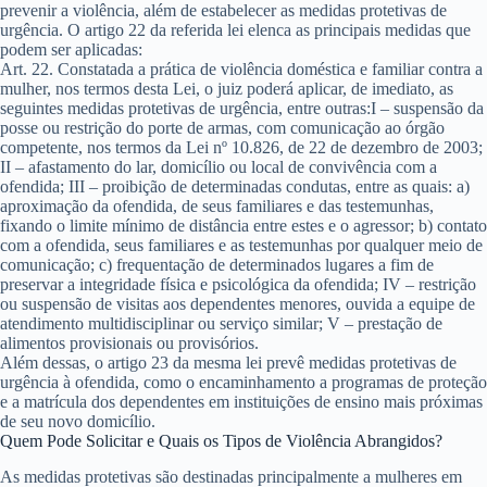
prevenir a violência, além de estabelecer as medidas protetivas de
urgência. O artigo 22 da referida lei elenca as principais medidas que
podem ser aplicadas:
Art. 22.
Constatada a prática de violência doméstica e familiar contra a
mulher, nos termos desta Lei, o juiz poderá aplicar, de imediato, as
seguintes medidas protetivas de urgência, entre outras:
I – suspensão da
posse ou restrição do porte de armas, com comunicação ao órgão
competente, nos termos da Lei nº 10.826, de 22 de dezembro de 2003;
II – afastamento do lar, domicílio ou local de convivência com a
ofendida; III – proibição de determinadas condutas, entre as quais: a)
aproximação da ofendida, de seus familiares e das testemunhas,
fixando o limite mínimo de distância entre estes e o agressor; b) contato
com a ofendida, seus familiares e as testemunhas por qualquer meio de
comunicação; c) frequentação de determinados lugares a fim de
preservar a integridade física e psicológica da ofendida; IV – restrição
ou suspensão de visitas aos dependentes menores, ouvida a equipe de
atendimento multidisciplinar ou serviço similar; V – prestação de
alimentos provisionais ou provisórios.
Além dessas, o artigo 23 da mesma lei prevê medidas protetivas de
urgência à ofendida, como o encaminhamento a programas de proteção
e a matrícula dos dependentes em instituições de ensino mais próximas
de seu novo domicílio.
Quem Pode Solicitar e Quais os Tipos de Violência Abrangidos?
As medidas protetivas são destinadas principalmente a mulheres em