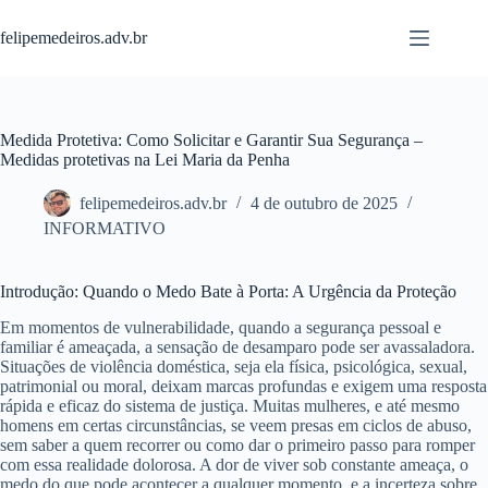
Pular
para
felipemedeiros.adv.br
o
conteúdo
Medida Protetiva: Como Solicitar e Garantir Sua Segurança –
Medidas protetivas na Lei Maria da Penha
felipemedeiros.adv.br
4 de outubro de 2025
INFORMATIVO
Introdução: Quando o Medo Bate à Porta: A Urgência da Proteção
Em momentos de vulnerabilidade, quando a segurança pessoal e
familiar é ameaçada, a sensação de desamparo pode ser avassaladora.
Situações de violência doméstica, seja ela física, psicológica, sexual,
patrimonial ou moral, deixam marcas profundas e exigem uma resposta
rápida e eficaz do sistema de justiça. Muitas mulheres, e até mesmo
homens em certas circunstâncias, se veem presas em ciclos de abuso,
sem saber a quem recorrer ou como dar o primeiro passo para romper
com essa realidade dolorosa. A dor de viver sob constante ameaça, o
medo do que pode acontecer a qualquer momento, e a incerteza sobre