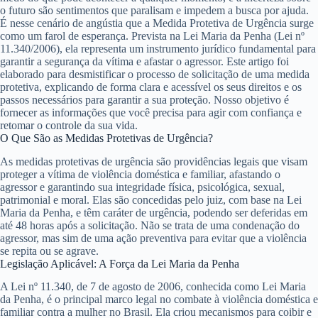
o futuro são sentimentos que paralisam e impedem a busca por ajuda.
É nesse cenário de angústia que a
Medida Protetiva de Urgência
surge
como um farol de esperança. Prevista na Lei Maria da Penha (Lei nº
11.340/2006), ela representa um instrumento jurídico fundamental para
garantir a segurança da vítima e afastar o agressor. Este artigo foi
elaborado para desmistificar o processo de solicitação de uma medida
protetiva, explicando de forma clara e acessível os seus direitos e os
passos necessários para garantir a sua proteção. Nosso objetivo é
fornecer as informações que você precisa para agir com confiança e
retomar o controle da sua vida.
O Que São as Medidas Protetivas de Urgência?
As medidas protetivas de urgência são providências legais que visam
proteger a vítima de violência doméstica e familiar, afastando o
agressor e garantindo sua integridade física, psicológica, sexual,
patrimonial e moral. Elas são concedidas pelo juiz, com base na Lei
Maria da Penha, e têm caráter de urgência, podendo ser deferidas em
até 48 horas após a solicitação. Não se trata de uma condenação do
agressor, mas sim de uma ação preventiva para evitar que a violência
se repita ou se agrave.
Legislação Aplicável: A Força da Lei Maria da Penha
A Lei nº 11.340, de 7 de agosto de 2006, conhecida como Lei Maria
da Penha, é o principal marco legal no combate à violência doméstica e
familiar contra a mulher no Brasil. Ela criou mecanismos para coibir e