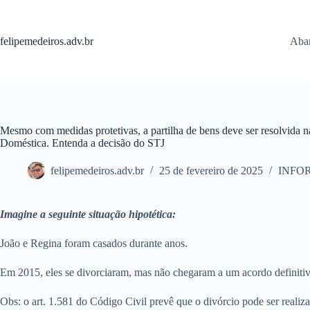
Pular
para
o
felipemedeiros.adv.br
Aban
conteúdo
Mesmo com medidas protetivas, a partilha de bens deve ser resolvida n
Doméstica. Entenda a decisão do STJ
felipemedeiros.adv.br
25 de fevereiro de 2025
INFO
Imagine a seguinte situação hipotética:
João e Regina foram casados durante anos.
Em 2015, eles se divorciaram, mas não chegaram a um acordo definitiv
Obs: o art. 1.581 do Código Civil prevê que o divórcio pode ser realiz