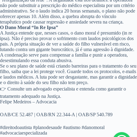
não pode substituir a prescrição do médico especialista por um critério
administrativo. Se o laudo indica 20 horas semanais, o plano não pode
oferecer apenas 10. Além disso, a quebra abrupta do vínculo
terapêutico pode causar regressão e ansiedade severa na criança.
O Dano Moral “In Re Ipsa”
A Justiça entende que, nesses casos, o dano moral é presumido (
in re
ipsa
). Não é preciso provar o sofrimento com laudos psicológicos dos
pais. A própria situação de ver a saúde do filho vulnerável em risco,
lutando contra um gigante burocrático, já é uma agressão à dignidade.
A condenação serve para compensar a família e punir a operadora,
desestimulando essa conduta abusiva.
Se o seu plano de saúde está criando barreiras para o tratamento do seu
filho, saiba que a lei protege você. Guarde todos os protocolos, e-mails
e laudos médicos. A luta pode ser desgastante, mas garantir a dignidade
e o direito à saúde do seu filho não tem preço.
👉 Consulte um advogado especialista e entenda como garantir o
tratamento adequado na Justiça.
Felipe Medeiros – Advocacia
OAB/CE 52.487 | OAB/RN 22.344-A | OAB/SP 540.789
#direitodoautista #planodesaude #autismo #danomoral
#advocaciaespecializada