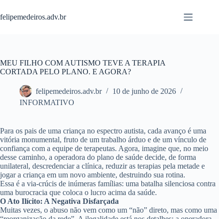
Pular
para
felipemedeiros.adv.br
o
conteúdo
MEU FILHO COM AUTISMO TEVE A TERAPIA
CORTADA PELO PLANO. E AGORA?
felipemedeiros.adv.br
10 de junho de 2026
INFORMATIVO
Para os pais de uma criança no espectro autista, cada avanço é uma
vitória monumental, fruto de um trabalho árduo e de um vínculo de
confiança com a equipe de terapeutas. Agora, imagine que, no meio
desse caminho, a operadora do plano de saúde decide, de forma
unilateral, descredenciar a clínica, reduzir as terapias pela metade e
jogar a criança em um novo ambiente, destruindo sua rotina.
Essa é a via-crúcis de inúmeras famílias: uma batalha silenciosa contra
uma burocracia que coloca o lucro acima da saúde.
O Ato Ilícito: A Negativa Disfarçada
Muitas vezes, o abuso não vem como um “não” direto, mas como uma
“reorganização da rede”. A ilegalidade está nos detalhes: a operadora