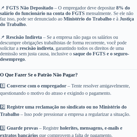
📌
FGTS Não Depositado
– O empregador deve depositar
8% do
salário do funcionário na conta do FGTS
mensalmente. Se ele não
faz isso, pode ser denunciado ao
Ministério do Trabalho
e à
Justiça
do Trabalho
.
📌
Rescisão Indireta
– Se a empresa não paga os salários ou
descumpre obrigações trabalhistas de forma recorrente, você pode
solicitar a
rescisão indireta
, garantindo todos os direitos de uma
demissão sem justa causa, inclusive o
saque do FGTS e o seguro-
desemprego
.
O Que Fazer Se o Patrão Não Pagar?
1️⃣
Converse com o empregador
– Tente resolver amigavelmente,
questionando o motivo do atraso e exigindo o pagamento.
2️⃣
Registre uma reclamação no sindicato ou no Ministério do
Trabalho
– Isso pode pressionar a empresa a regularizar a situação.
3️⃣
Guarde provas
– Registre
holerites, mensagens, e-mails e
extratos bancários
que comprovem a falta de pagamento.