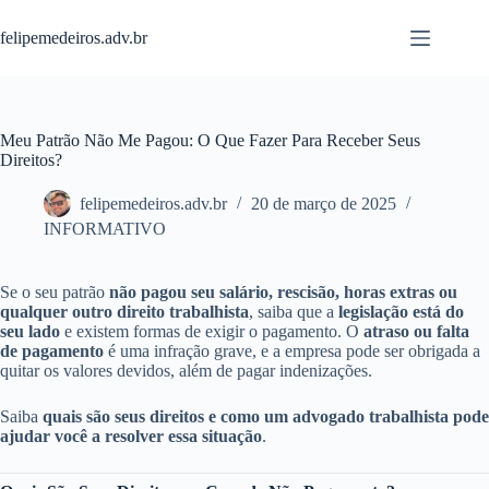
Pular
para
felipemedeiros.adv.br
o
conteúdo
Meu Patrão Não Me Pagou: O Que Fazer Para Receber Seus
Direitos?
felipemedeiros.adv.br
20 de março de 2025
INFORMATIVO
Se o seu patrão
não pagou seu salário, rescisão, horas extras ou
qualquer outro direito trabalhista
, saiba que a
legislação está do
seu lado
e existem formas de exigir o pagamento. O
atraso ou falta
de pagamento
é uma infração grave, e a empresa pode ser obrigada a
quitar os valores devidos, além de pagar indenizações.
Saiba
quais são seus direitos e como um advogado trabalhista pode
ajudar você a resolver essa situação
.