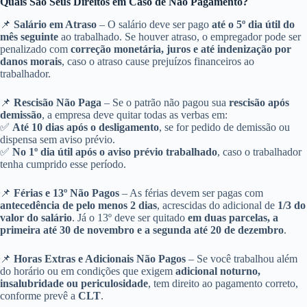
Quais São Seus Direitos em Caso de Não Pagamento?
📌
Salário em Atraso
– O salário deve ser pago
até o 5º dia útil do
mês seguinte
ao trabalhado. Se houver atraso, o empregador pode ser
penalizado com
correção monetária, juros e até indenização por
danos morais
, caso o atraso cause prejuízos financeiros ao
trabalhador.
📌
Rescisão Não Paga
– Se o patrão não pagou sua
rescisão após
demissão
, a empresa deve quitar todas as verbas em:
✅
Até 10 dias após o desligamento
, se for pedido de demissão ou
dispensa sem aviso prévio.
✅
No 1º dia útil após o aviso prévio trabalhado
, caso o trabalhador
tenha cumprido esse período.
📌
Férias e 13º Não Pagos
– As férias devem ser pagas com
antecedência de pelo menos 2 dias
, acrescidas do adicional de
1/3 do
valor do salário
. Já o 13º deve ser quitado
em duas parcelas, a
primeira até 30 de novembro e a segunda até 20 de dezembro
.
📌
Horas Extras e Adicionais Não Pagos
– Se você trabalhou além
do horário ou em condições que exigem
adicional noturno,
insalubridade ou periculosidade
, tem direito ao pagamento correto,
conforme prevê a
CLT
.