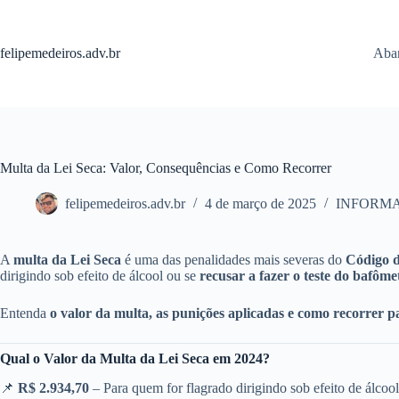
Pular
para
o
felipemedeiros.adv.br
Aban
conteúdo
Multa da Lei Seca: Valor, Consequências e Como Recorrer
felipemedeiros.adv.br
4 de março de 2025
INFORM
A
multa da Lei Seca
é uma das penalidades mais severas do
Código d
dirigindo sob efeito de álcool ou se
recusar a fazer o teste do bafôme
Entenda
o valor da multa, as punições aplicadas e como recorrer p
Qual o Valor da Multa da Lei Seca em 2024?
📌
R$ 2.934,70
– Para quem for flagrado dirigindo sob efeito de álcool