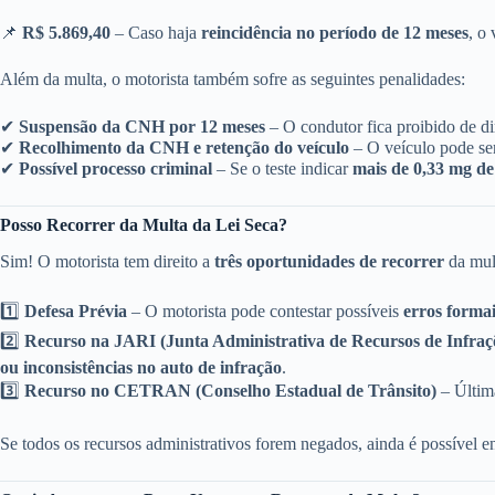
📌
R$ 5.869,40
– Caso haja
reincidência no período de 12 meses
, o
Além da multa, o motorista também sofre as seguintes penalidades:
✔
Suspensão da CNH por 12 meses
– O condutor fica proibido de di
✔
Recolhimento da CNH e retenção do veículo
– O veículo pode ser
✔
Possível processo criminal
– Se o teste indicar
mais de 0,33 mg de 
Posso Recorrer da Multa da Lei Seca?
Sim! O motorista tem direito a
três oportunidades de recorrer
da mult
1️⃣
Defesa Prévia
– O motorista pode contestar possíveis
erros forma
2️⃣
Recurso na JARI (Junta Administrativa de Recursos de Infraç
ou inconsistências no auto de infração
.
3️⃣
Recurso no CETRAN (Conselho Estadual de Trânsito)
– Última
Se todos os recursos administrativos forem negados, ainda é possível 