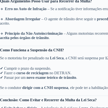
Quais Argumentos Posso Usar para Recorrer da Multa?
🔹
Erro no Auto de Infração
– Se a notificação tiver informações er
🔹
Abordagem Irregular
– O agente de trânsito deve seguir o
proced
aceito.
🔹
Princípio da Não Autoincriminação
– Alguns motoristas recorrem
aceita pelos órgãos de trânsito
.
Como Funciona a Suspensão da CNH?
Se o motorista for penalizado na
Lei Seca
, a CNH será suspensa por
1
✔ Cumprir o prazo da suspensão.
✔ Fazer o
curso de reciclagem
no DETRAN.
✔ Passar por um
novo exame teórico de trânsito
.
Se o condutor
dirigir com a CNH suspensa
, ele pode ter a habilitaçã
Conclusão: Como Evitar e Recorrer da Multa da Lei Seca?