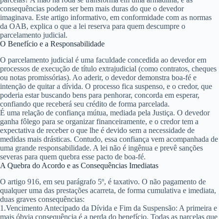
consequências podem ser bem mais duras do que o devedor
imaginava. Este artigo informativo, em conformidade com as normas
da OAB, explica o que a lei reserva para quem descumpre o
parcelamento judicial.
O Benefício e a Responsabilidade
O parcelamento judicial é uma faculdade concedida ao devedor em
processos de execução de título extrajudicial (como contratos, cheques
ou notas promissórias). Ao aderir, o devedor demonstra boa-fé e
intenção de quitar a dívida. O processo fica suspenso, e o credor, que
poderia estar buscando bens para penhorar, concorda em esperar,
confiando que receberá seu crédito de forma parcelada.
É uma relação de confiança mútua, mediada pela Justiça. O devedor
ganha fôlego para se organizar financeiramente, e o credor tem a
expectativa de receber o que lhe é devido sem a necessidade de
medidas mais drásticas. Contudo, essa confiança vem acompanhada de
uma grande responsabilidade. A lei não é ingênua e prevê sanções
severas para quem quebra esse pacto de boa-fé.
A Quebra do Acordo e as Consequências Imediatas
O artigo 916, em seu parágrafo 5º, é taxativo. O não pagamento de
qualquer uma
das prestações acarreta, de forma
cumulativa e imediata
,
duas graves consequências:
1.
Vencimento Antecipado da Dívida e Fim da Suspensão
: A primeira e
mais óbvia consequência é a perda do benefício. Todas as parcelas que