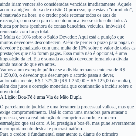
ainda iriam vencer são consideradas vencidas imediatamente. Aquele
acordo amigável deixa de existir. O processo, que estava “dormindo”,
é reativado na hora, e o credor pode retomar todos os atos de
execução, como se o parcelamento nunca tivesse sido solicitado. A
busca por bens (penhora de contas bancárias, veículos, imóveis) é
reiniciada com força total.
2.
Multa de 10% sobre o Saldo Devedor
: Aqui está a punição que
muitos devedores desconhecem. Além de perder o prazo para pagar, o
devedor é penalizado com uma
multa de 10% sobre o valor de todas as
prestações que não foram pagas
. Essa multa não é opcional, é uma
imposição da lei. Ela é somada ao saldo devedor, tornando a dívida
ainda maior do que era antes.
Vamos a um exemplo prático: se a dívida remanescente era de R$
1.250,00, o devedor que descumpre o acordo passa a dever,
automaticamente, R$ 1.375,00 (R$ 1.250,00 + R$ 125,00 de multa),
além dos juros e correção monetária que continuarão a incidir sobre o
novo total.
A Lição: Boa-Fé é uma Via de Mão Dupla
O parcelamento judicial é uma ferramenta processual valiosa, mas que
exige comprometimento. Usá-lo como uma manobra para atrasar o
processo, sem a real intenção de cumprir o acordo, é um erro
estratégico que sai caro. A lei prestigia a boa-fé, mas pune severamente
o comportamento desleal e procrastinatório.
Para o credor, é fundamental estar atento e, diante do primeiro