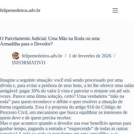
Pular
para
felipemedeiros.adv.br
o
conteúdo
O Parcelamento Judicial: Uma Mão na Roda ou uma
Armadilha para o Devedor?
felipemedeiros.adv.br
1 de fevereiro de 2026
INFORMATIVO
Imagine a seguinte situação: você está sendo processado por uma
dívida e, para evitar a penhora de seus bens, a lei lhe oferece uma saída
amigável: pagar 30% do valor à vista e parcelar o restante em até seis
vezes. Parece uma ótima solução, certo? Uma verdadeira “mão na
roda” para quem reconhece o débito e quer resolver a situação de
forma organizada. Essa é a proposta do artigo 916 do Código de
Processo Civil, um mecanismo que busca equilibrar os interesses de
quem deve e de quem precisa receber.
Mas o que acontece quando o devedor usa esse benefício apenas para
ganhar tempo, pagando a entrada e “esquecendo” de todas as outras
parcelas? A mão na roda se transforma em uma armadilha, e as