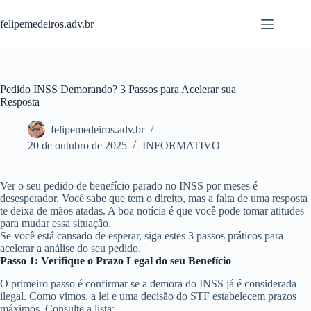
Pular
para
felipemedeiros.adv.br
o
conteúdo
Pedido INSS Demorando? 3 Passos para Acelerar sua
Resposta
felipemedeiros.adv.br
20 de outubro de 2025
INFORMATIVO
Ver o seu pedido de benefício parado no INSS por meses é
desesperador. Você sabe que tem o direito, mas a falta de uma resposta
te deixa de mãos atadas. A boa notícia é que você pode tomar atitudes
para mudar essa situação.
Se você está cansado de esperar, siga estes 3 passos práticos para
acelerar a análise do seu pedido.
Passo 1: Verifique o Prazo Legal do seu Benefício
O primeiro passo é confirmar se a demora do INSS já é considerada
ilegal. Como vimos, a lei e uma decisão do STF estabelecem prazos
máximos. Consulte a lista: