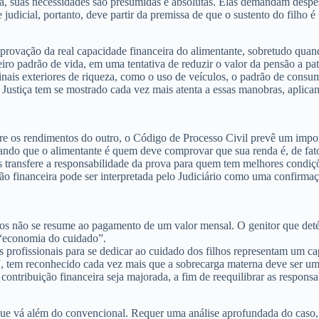
ia, suas necessidades são
presumidas e absolutas
. Elas demandam despesa
 judicial, portanto, deve partir da premissa de que o sustento do filho 
provação da real capacidade financeira do alimentante, sobretudo qua
o padrão de vida, em uma tentativa de reduzir o valor da pensão a pata
inais exteriores de riqueza, como o uso de veículos, o padrão de consum
A Justiça tem se mostrado cada vez mais atenta a essas manobras, aplic
obre os rendimentos do outro, o Código de Processo Civil prevê um imp
minando que o alimentante é quem deve comprovar que sua renda é, de fato
s transfere a responsabilidade da prova para quem tem melhores condiçõe
financeira pode ser interpretada pelo Judiciário como uma confirmação
hos não se resume ao pagamento de um valor mensal. O genitor que deté
“economia do cuidado”
.
s profissionais para se dedicar ao cuidado dos filhos representam um cap
J
, tem reconhecido cada vez mais que a sobrecarga materna deve ser um
contribuição financeira seja majorada, a fim de reequilibrar as responsa
que vá além do convencional. Requer uma análise aprofundada do caso, a