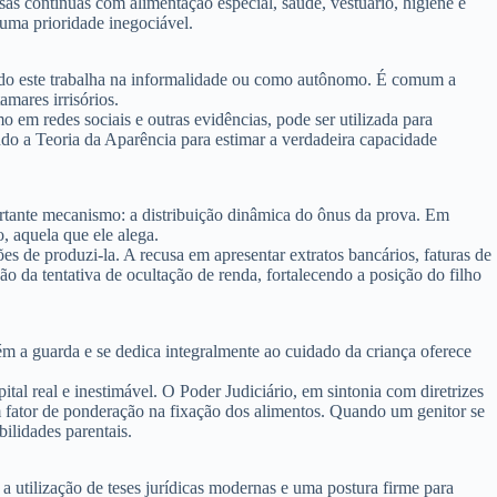
s contínuas com alimentação especial, saúde, vestuário, higiene e
é uma prioridade inegociável.
ndo este trabalha na informalidade ou como autônomo. É comum a
mares irrisórios.
o em redes sociais e outras evidências, pode ser utilizada para
ando a
Teoria da Aparência
para estimar a verdadeira capacidade
ortante mecanismo: a
distribuição dinâmica do ônus da prova
. Em
, aquela que ele alega.
s de produzi-la. A recusa em apresentar extratos bancários, faturas de
 da tentativa de ocultação de renda, fortalecendo a posição do filho
m a guarda e se dedica integralmente ao cuidado da criança oferece
ital real e inestimável. O Poder Judiciário, em sintonia com diretrizes
 fator de ponderação na fixação dos alimentos. Quando um genitor se
bilidades parentais.
 utilização de teses jurídicas modernas e uma postura firme para