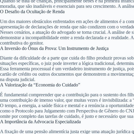
Quando se trata de crianças, principalmente bebês e na primeira infânc
moradia, que são inadiáveis e essenciais para seu crescimento. A análise
O Desafio da Ocultação de Renda
Um dos maiores obstáculos enfrentados em ações de alimentos é a com
apresentação de declarações de renda que não condizem com o verdadeir
Nesses cenários, a atuação do advogado se torna crucial. A análise de s
demonstrar a incompatibilidade entre a renda declarada e a realidade. 
contributiva do genitor.
A Inversão do Ônus da Prova: Um Instrumento de Justiça
Diante da dificuldade de a parte que cuida do filho produzir provas s
situações específicas, o juiz pode inverter a lógica tradicional, deter
Essa ferramenta processual é um verdadeiro instrumento de justiça, poi
cartão de crédito ou outros documentos que demonstrem a movimentação 
na disputa judicial.
A Valorização da “Economia do Cuidado”
É fundamental compreender que a contribuição para o sustento dos fil
uma contribuição de imenso valor, que muitas vezes é invisibilizada: a
O tempo, a energia, a saúde física e mental e a renúncia a oportunidade
como o
Protocolo para Julgamento com Perspectiva de Gênero do CN
omite por completo das tarefas de cuidado, é justo e necessário que sua 
A Importância da Advocacia Especializada
A fixação de uma pensão alimentícia justa exige uma atuação jurídica 