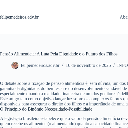
Pular
para
o
felipemedeiros.adv.br
Aban
conteúdo
Pensão Alimentícia: A Luta Pela Dignidade e o Futuro dos Filhos
felipemedeiros.adv.br
16 de novembro de 2025
INF
O debate sobre a fixação de pensão alimentícia é, sem dúvida, um dos t
garantia da dignidade, do bem-estar e do desenvolvimento saudável de c
especialmente quando a realidade financeira de um dos genitores é del
Este artigo tem como objetivo lançar luz sobre os complexos fatores q
disponíveis para assegurar o direito dos filhos e a importância de uma 
O Princípio do Binômio Necessidade-Possibilidade
A legislação brasileira estabelece que o valor da pensão alimentícia d
quem recebe os alimentos (o alimentando) quanto a capacidade financei