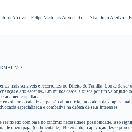
dono Afetivo – Felipe Medeiros Advocacia
Abandono Afetivo – F
ORMATIVO
emas mais sensíveis e recorrentes no Direito de Família. Longe de ser 
rianças e adolescentes. Em muitos casos, a busca por um valor justo de
iberadamente ocultada.
ue envolvem o cálculo da pensão alimentícia, indo além da simples anál
advocacia especializada e combativa na defesa de seus interesses.
eve ser fixado com base no binômio
necessidade-possibilidade
. Isso sign
ra de quem paga (o alimentante). No entanto, a aplicação desse princí