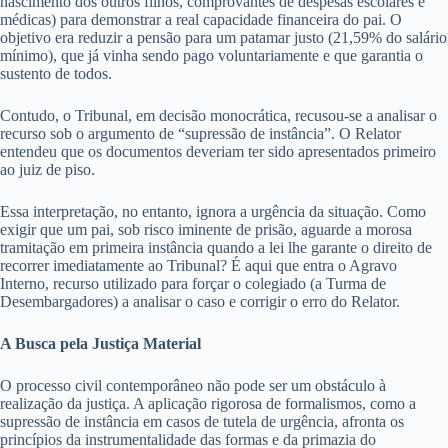
nascimento dos outros filhos, comprovantes de despesas escolares e
médicas) para demonstrar a real capacidade financeira do pai. O
objetivo era reduzir a pensão para um patamar justo (21,59% do salário
mínimo), que já vinha sendo pago voluntariamente e que garantia o
sustento de todos.
Contudo, o Tribunal, em decisão monocrática, recusou-se a analisar o
recurso sob o argumento de “supressão de instância”. O Relator
entendeu que os documentos deveriam ter sido apresentados primeiro
ao juiz de piso.
Essa interpretação, no entanto, ignora a urgência da situação. Como
exigir que um pai, sob risco iminente de prisão, aguarde a morosa
tramitação em primeira instância quando a lei lhe garante o direito de
recorrer imediatamente ao Tribunal? É aqui que entra o
Agravo
Interno
, recurso utilizado para forçar o colegiado (a Turma de
Desembargadores) a analisar o caso e corrigir o erro do Relator.
A Busca pela Justiça Material
O processo civil contemporâneo não pode ser um obstáculo à
realização da justiça. A aplicação rigorosa de formalismos, como a
supressão de instância em casos de tutela de urgência, afronta os
princípios da instrumentalidade das formas e da primazia do