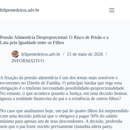
Pular
para
felipemedeiros.adv.br
o
conteúdo
Pensão Alimentícia Desproporcional: O Risco de Prisão e a
Luta pela Igualdade entre os Filhos
felipemedeiros.adv.br
15 de maio de 2026
INFORMATIVO
A fixação da pensão alimentícia é um dos temas mais sensíveis e
recorrentes no Direito de Família. O princípio basilar que rege essa
obrigação é o trinômio necessidade-possibilidade-proporcionalidade.
No entanto, o que acontece quando a Justiça, em uma decisão liminar,
ignora a realidade financeira do pai e a existência de outros filhos?
No caso que analisamos hoje, um pai de quatro filhos foi surpreendido
com uma decisão judicial que o obrigava a pagar 50% do salário
mínimo para apenas um de seus descendentes. A decisão, proferida
sem que o pai fosse ouvido previamente (inaudita altera pars),