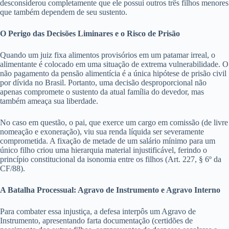
desconsiderou completamente que ele possui outros três filhos menores
que também dependem de seu sustento.
O Perigo das Decisões Liminares e o Risco de Prisão
Quando um juiz fixa alimentos provisórios em um patamar irreal, o
alimentante é colocado em uma situação de extrema vulnerabilidade. O
não pagamento da pensão alimentícia é a única hipótese de prisão civil
por dívida no Brasil. Portanto, uma decisão desproporcional não
apenas compromete o sustento da atual família do devedor, mas
também ameaça sua liberdade.
No caso em questão, o pai, que exerce um cargo em comissão (de livre
nomeação e exoneração), viu sua renda líquida ser severamente
comprometida. A fixação de metade de um salário mínimo para um
único filho criou uma hierarquia material injustificável, ferindo o
princípio constitucional da isonomia entre os filhos (Art. 227, § 6º da
CF/88).
A Batalha Processual: Agravo de Instrumento e Agravo Interno
Para combater essa injustiça, a defesa interpôs um Agravo de
Instrumento, apresentando farta documentação (certidões de