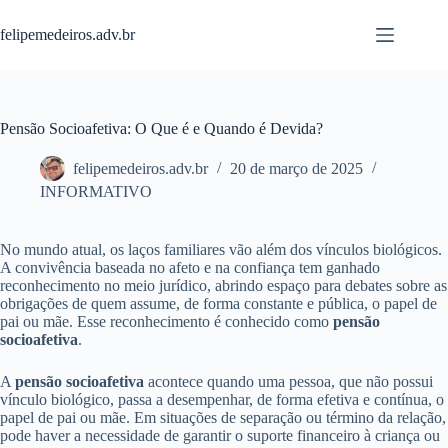
Pular
para
felipemedeiros.adv.br
o
conteúdo
Pensão Socioafetiva: O Que é e Quando é Devida?
felipemedeiros.adv.br
20 de março de 2025
INFORMATIVO
No mundo atual, os laços familiares vão além dos vínculos biológicos.
A convivência baseada no afeto e na confiança tem ganhado
reconhecimento no meio jurídico, abrindo espaço para debates sobre as
obrigações de quem assume, de forma constante e pública, o papel de
pai ou mãe. Esse reconhecimento é conhecido como
pensão
socioafetiva
.
A
pensão socioafetiva
acontece quando uma pessoa, que não possui
vínculo biológico, passa a desempenhar, de forma efetiva e contínua, o
papel de pai ou mãe. Em situações de separação ou término da relação,
pode haver a necessidade de garantir o suporte financeiro à criança ou