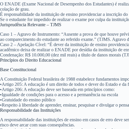
O ENADE (Exame Nacional de Desempenho dos Estudantes) é realizado n
colação de grau.
É responsabilidade da instituição de ensino providenciar a inscrição do
Se o estudante for impedido de realizar o exame por culpa da instituiç
Jurisprudência Relevante – TJMS
Caso 1 – Agravo de Instrumento:
“Ausente a prova de que houve prévia
ao comparecimento do estudante ao referido exame.” (TJMS. Agravo d
Caso 2 – Apelação Cível:
“É dever da instituição de ensino providenc
acadêmico deixa de realizar o ENADE por desídia da instituição de ens
Condenação: R$ 10.000,00 (dez mil reais) a título de danos morais (
Princípios do Direito Educacional
Base Constitucional
A Constituição Federal brasileira de 1988 estabelece fundamentos impo
•
Artigo 205
: A educação é um direito de todos e dever do Estado e da 
•
Artigo 206
: A educação deve ser baseada em princípios como:
•
Igualdade de condições para o acesso e a permanência na escola
•
Gratuidade do ensino público
•
Respeito à liberdade de aprender, ensinar, pesquisar e divulgar o pen
Responsabilidade das Instituições
A responsabilidade das instituições de ensino em casos de erro deve ser
risco deve arcar com suas consequências.