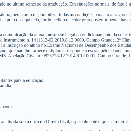
o último semestre da graduação. Em situações normais, de fato é nece
 aluno
, bem como disponibilizar todas as condições para a realização d
ão, e por consequência, for impedido de colar grau posteriormente, have
 comunicação da aluna, mostra-se ilegal o condicionamento da colação
e Instrumento n. 1411313-02.2019.8.12.0000, Campo Grande, 2ª Câmar
iar a inscrição do aluno no Exame Nacional de Desempenho dos Estudant
ino, que não lhe fornece o diploma, responde a escola pelos danos mor
TJMS. Apelação Cível n. 0825728-12.2014.8.12.0001, Campo Grande, 1ª 
rtantes para a educação:
família
samento
 analisada sob a ótica do Direito Civil, especialmente o que se refere à