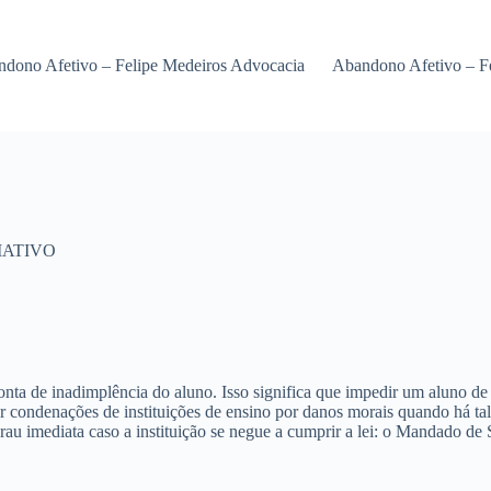
dono Afetivo – Felipe Medeiros Advocacia
Abandono Afetivo – F
MATIVO
onta de inadimplência do aluno. Isso significa que
impedir um aluno de 
ar condenações de instituições de ensino por danos morais quando há ta
au imediata caso a instituição se negue a cumprir a lei: o
Mandado de 