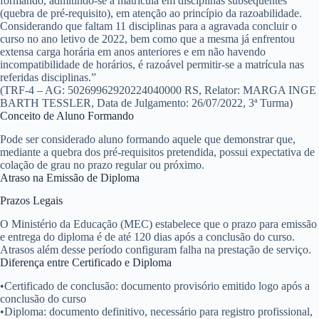
formando, admitindo-se a matrícula em disciplinas subsequentes
(quebra de pré-requisito), em atenção ao princípio da razoabilidade.
Considerando que faltam 11 disciplinas para a agravada concluir o
curso no ano letivo de 2022, bem como que a mesma já enfrentou
extensa carga horária em anos anteriores e em não havendo
incompatibilidade de horários, é razoável permitir-se a matrícula nas
referidas disciplinas.”
(TRF-4 – AG: 50269962920224040000 RS, Relator: MARGA INGE
BARTH TESSLER, Data de Julgamento: 26/07/2022, 3ª Turma)
Conceito de Aluno Formando
Pode ser considerado aluno formando aquele que demonstrar que,
mediante a quebra dos pré-requisitos pretendida, possui expectativa de
colação de grau no prazo regular ou próximo.
Atraso na Emissão de Diploma
Prazos Legais
O Ministério da Educação (MEC) estabelece que o prazo para emissão
e entrega do diploma é de
até 120 dias após a conclusão do curso
.
Atrasos além desse período configuram falha na prestação de serviço.
Diferença entre Certificado e Diploma
•
Certificado de conclusão
: documento provisório emitido logo após a
conclusão do curso
•
Diploma
: documento definitivo, necessário para registro profissional,