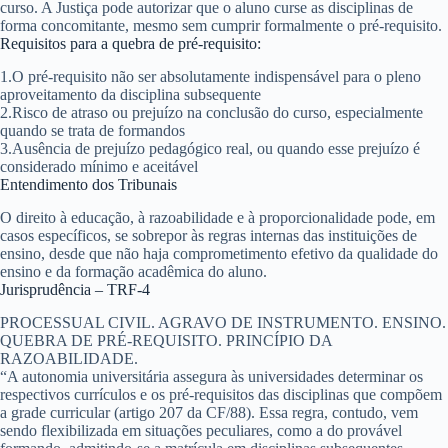
curso. A Justiça pode autorizar que o aluno curse as disciplinas de
forma concomitante, mesmo sem cumprir formalmente o pré-requisito.
Requisitos para a quebra de pré-requisito:
1.
O pré-requisito não ser absolutamente indispensável para o pleno
aproveitamento da disciplina subsequente
2.
Risco de atraso ou prejuízo na conclusão do curso, especialmente
quando se trata de formandos
3.
Ausência de prejuízo pedagógico real, ou quando esse prejuízo é
considerado mínimo e aceitável
Entendimento dos Tribunais
O direito à educação, à razoabilidade e à proporcionalidade pode, em
casos específicos, se sobrepor às regras internas das instituições de
ensino, desde que não haja comprometimento efetivo da qualidade do
ensino e da formação acadêmica do aluno.
Jurisprudência – TRF-4
PROCESSUAL CIVIL. AGRAVO DE INSTRUMENTO. ENSINO.
QUEBRA DE PRÉ-REQUISITO. PRINCÍPIO DA
RAZOABILIDADE.
“A autonomia universitária assegura às universidades determinar os
respectivos currículos e os pré-requisitos das disciplinas que compõem
a grade curricular (artigo 207 da CF/88). Essa regra, contudo, vem
sendo flexibilizada em situações peculiares, como a do provável