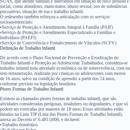
SUAS, que atende famílias e indivíduos em situação de risco pessoal e
social, como abandono, maus-tratos, abuso sexual, uso de substâncias
psicoativas, situação de rua e trabalho infantil.
O redesenho também reforçou a articulação com os serviços
socioassistenciais:
•
Serviço de Proteção e Atendimento Integral à Família (PAIF)
•
Serviço de Proteção e Atendimento Especializado a Famílias e
Indivíduos (PAEFI)
•
Serviço de Convivência e Fortalecimento de Vínculos (SCFV)
Definição de Trabalho Infantil
De acordo com o Plano Nacional de Prevenção e Erradicação do
Trabalho Infantil e Proteção ao Adolescente Trabalhador, considera-se
trabalho infantil toda atividade econômica ou de sobrevivência, com ou
sem remuneração, realizada por crianças ou adolescentes com menos
de 16 anos, salvo na condição de aprendiz a partir dos 14 anos,
conforme previsto na legislação brasileira.
Piores Formas de Trabalho Infantil
Existem as chamadas piores formas de trabalho infantil, que são
atividades consideradas perigosas, insalubres ou degradantes, e que só
podem ser exercidas por maiores de 18 anos. Essas atividades estão
listadas na Lista TIP (Lista das Piores Formas de Trabalho Infantil),
anexa ao Decreto nº 6.481/2008, e incluem:
•
Trabalho doméstico
•
Trabalho em lixões