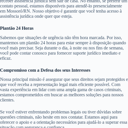
receber assistência jurídica sem sair de casa. No entanto, se preferir um
contato pessoal, estamos disponíveis para atendê-lo presencialmente
em Mossoró/RN. Nosso objetivo é garantir que você tenha acesso à
assistência jurídica onde quer que esteja.
Plantão 24 Horas
Sabemos que situações de urgência não têm hora marcada. Por isso,
mantemos um plantão 24 horas para estar sempre à disposição quando
você mais precisar. Seja durante o dia, à noite ou nos fins de semana,
você pode contar conosco para fornecer suporte jurídico imediato e
eficaz.
Compromisso com a Defesa dos seus Interesses
Nossa principal missão é assegurar que seus direitos sejam protegidos e
que você receba a representação legal mais eficiente possível. Com
vasta experiência em lidar com uma ampla gama de casos criminais,
estamos comprometidos em buscar as melhores soluções para nossos
clientes.
Se você estiver enfrentando problemas legais ou tiver dúvidas sobre
questões criminais, não hesite em nos contatar. Estamos aqui para
oferecer o apoio e a orientação necessários para ajudá-lo a superar essa
situação com segurança e confiança.