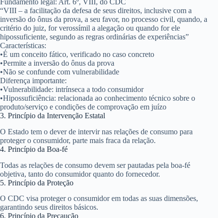
Fundamento legal:
Art. 6º, VIII, do CDC
“VIII – a facilitação da defesa de seus direitos, inclusive com a
inversão do ônus da prova, a seu favor, no processo civil, quando, a
critério do juiz, for verossímil a alegação ou quando for ele
hipossuficiente, segundo as regras ordinárias de experiências”
Características:
•
É um conceito fático, verificado no caso concreto
•
Permite a
inversão do ônus da prova
•
Não se confunde com vulnerabilidade
Diferença importante:
•
Vulnerabilidade:
intrínseca a todo consumidor
•
Hipossuficiência:
relacionada ao conhecimento técnico sobre o
produto/serviço e condições de comprovação em juízo
3. Princípio da Intervenção Estatal
O Estado tem o dever de intervir nas relações de consumo para
proteger o consumidor, parte mais fraca da relação.
4. Princípio da Boa-fé
Todas as relações de consumo devem ser pautadas pela boa-fé
objetiva, tanto do consumidor quanto do fornecedor.
5. Princípio da Proteção
O CDC visa proteger o consumidor em todas as suas dimensões,
garantindo seus direitos básicos.
6. Princípio da Precaução