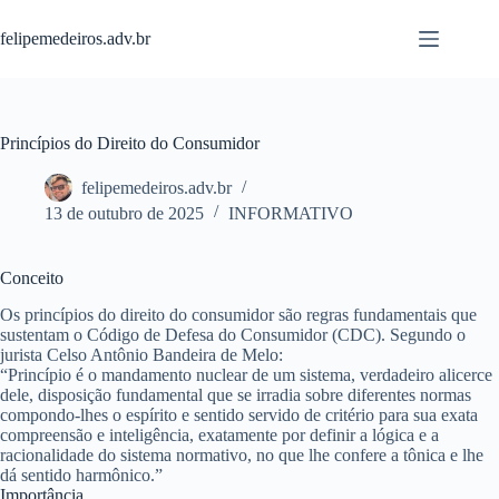
Pular
para
felipemedeiros.adv.br
o
conteúdo
Princípios do Direito do Consumidor
felipemedeiros.adv.br
13 de outubro de 2025
INFORMATIVO
Conceito
Os
princípios do direito do consumidor
são regras fundamentais que
sustentam o
Código de Defesa do Consumidor (CDC)
. Segundo o
jurista Celso Antônio Bandeira de Melo:
“Princípio é o mandamento nuclear de um sistema, verdadeiro alicerce
dele, disposição fundamental que se irradia sobre diferentes normas
compondo-lhes o espírito e sentido servido de critério para sua exata
compreensão e inteligência, exatamente por definir a lógica e a
racionalidade do sistema normativo, no que lhe confere a tônica e lhe
dá sentido harmônico.”
Importância