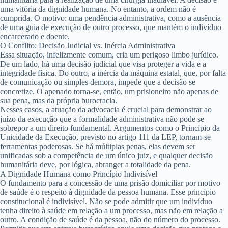
uma vitória da dignidade humana. No entanto, a ordem não é
cumprida. O motivo: uma pendência administrativa, como a ausência
de uma guia de execução de outro processo, que mantém o indivíduo
encarcerado e doente.
O Conflito: Decisão Judicial vs. Inércia Administrativa
Essa situação, infelizmente comum, cria um perigoso limbo jurídico.
De um lado, há uma decisão judicial que visa proteger a vida e a
integridade física. Do outro, a inércia da máquina estatal, que, por falta
de comunicação ou simples demora, impede que a decisão se
concretize. O apenado torna-se, então, um prisioneiro não apenas de
sua pena, mas da própria burocracia.
Nesses casos, a atuação da advocacia é crucial para demonstrar ao
juízo da execução que a formalidade administrativa não pode se
sobrepor a um direito fundamental. Argumentos como o
Princípio da
Unicidade da Execução
, previsto no artigo 111 da LEP, tornam-se
ferramentas poderosas. Se há múltiplas penas, elas devem ser
unificadas sob a competência de um único juiz, e qualquer decisão
humanitária deve, por lógica, abranger a totalidade da pena.
A Dignidade Humana como Princípio Indivisível
O fundamento para a concessão de uma prisão domiciliar por motivo
de saúde é o respeito à dignidade da pessoa humana. Esse princípio
constitucional é indivisível. Não se pode admitir que um indivíduo
tenha direito à saúde em relação a um processo, mas não em relação a
outro. A condição de saúde é da pessoa, não do número do processo.