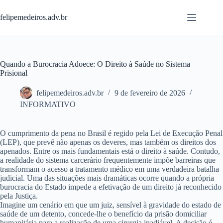
Pular
para
felipemedeiros.adv.br
o
conteúdo
Quando a Burocracia Adoece: O Direito à Saúde no Sistema
Prisional
felipemedeiros.adv.br
9 de fevereiro de 2026
INFORMATIVO
O cumprimento da pena no Brasil é regido pela Lei de Execução Penal
(LEP), que prevê não apenas os deveres, mas também os direitos dos
apenados. Entre os mais fundamentais está o direito à saúde. Contudo,
a realidade do sistema carcerário frequentemente impõe barreiras que
transformam o acesso a tratamento médico em uma verdadeira batalha
judicial. Uma das situações mais dramáticas ocorre quando a própria
burocracia do Estado impede a efetivação de um direito já reconhecido
pela Justiça.
Imagine um cenário em que um juiz, sensível à gravidade do estado de
saúde de um detento, concede-lhe o benefício da prisão domiciliar
humanitária para a realização de uma cirurgia inadiável. A decisão é