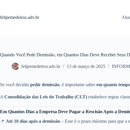
Pular
para
o
felipemedeiros.adv.br
Aban
conteúdo
Quando Você Pede Demissão, em Quantos Dias Deve Receber Seus Di
felipemedeiros.adv.br
13 de março de 2025
INFORM
Se você decidiu
pedir demissão
, é importante saber
em quanto tempo 
A
Consolidação das Leis do Trabalho (CLT)
estabelece regras clara
Em Quantos Dias a Empresa Deve Pagar a Rescisão Após a Demi
📌
Até 10 dias após a demissão
– Esse é o prazo máximo para que a em