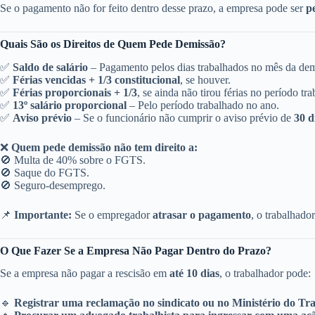
Se o pagamento não for feito dentro desse prazo, a empresa pode ser
p
Quais São os Direitos de Quem Pede Demissão?
✅
Saldo de salário
– Pagamento pelos dias trabalhados no mês da dem
✅
Férias vencidas + 1/3 constitucional
, se houver.
✅
Férias proporcionais + 1/3
, se ainda não tirou férias no período tr
✅
13º salário proporcional
– Pelo período trabalhado no ano.
✅
Aviso prévio
– Se o funcionário não cumprir o aviso prévio de
30 d
❌
Quem pede demissão não tem direito a:
🚫 Multa de 40% sobre o FGTS.
🚫 Saque do FGTS.
🚫 Seguro-desemprego.
📌
Importante:
Se o empregador
atrasar o pagamento
, o trabalhado
O Que Fazer Se a Empresa Não Pagar Dentro do Prazo?
Se a empresa não pagar a rescisão em
até 10 dias
, o trabalhador pode:
🔹
Registrar uma reclamação no sindicato ou no Ministério do Tr