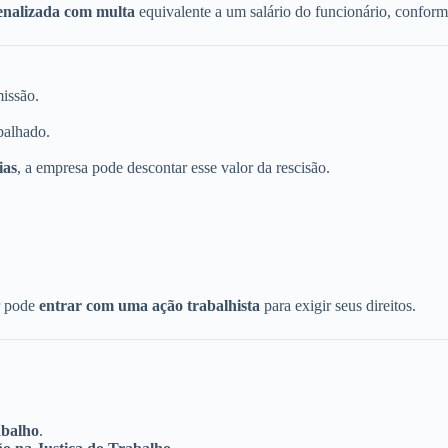
enalizada com multa
equivalente a um salário do funcionário, conform
issão.
abalhado.
ias
, a empresa pode descontar esse valor da rescisão.
r pode
entrar com uma ação trabalhista
para exigir seus direitos.
abalho
.