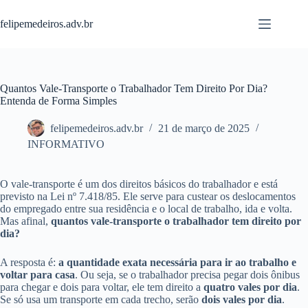
Pular
para
felipemedeiros.adv.br
o
conteúdo
Quantos Vale-Transporte o Trabalhador Tem Direito Por Dia?
Entenda de Forma Simples
felipemedeiros.adv.br
21 de março de 2025
INFORMATIVO
O vale-transporte é um dos direitos básicos do trabalhador e está
previsto na Lei nº 7.418/85. Ele serve para custear os deslocamentos
do empregado entre sua residência e o local de trabalho, ida e volta.
Mas afinal,
quantos vale-transporte o trabalhador tem direito por
dia?
A resposta é:
a quantidade exata necessária para ir ao trabalho e
voltar para casa
. Ou seja, se o trabalhador precisa pegar dois ônibus
para chegar e dois para voltar, ele tem direito a
quatro vales por dia
.
Se só usa um transporte em cada trecho, serão
dois vales por dia
.