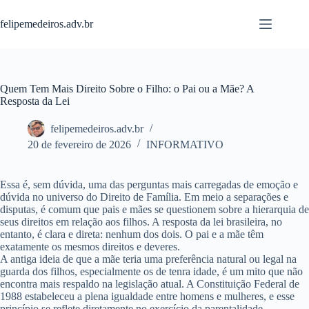
Pular
para
felipemedeiros.adv.br
o
conteúdo
Quem Tem Mais Direito Sobre o Filho: o Pai ou a Mãe? A
Resposta da Lei
felipemedeiros.adv.br
20 de fevereiro de 2026
INFORMATIVO
Essa é, sem dúvida, uma das perguntas mais carregadas de emoção e
dúvida no universo do Direito de Família. Em meio a separações e
disputas, é comum que pais e mães se questionem sobre a hierarquia de
seus direitos em relação aos filhos. A resposta da lei brasileira, no
entanto, é clara e direta:
nenhum dos dois. O pai e a mãe têm
exatamente os mesmos direitos e deveres.
A antiga ideia de que a mãe teria uma preferência natural ou legal na
guarda dos filhos, especialmente os de tenra idade, é um mito que não
encontra mais respaldo na legislação atual. A Constituição Federal de
1988 estabeleceu a plena igualdade entre homens e mulheres, e esse
princípio se reflete diretamente no exercício da parentalidade.