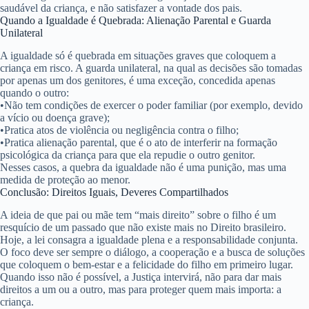
saudável da criança, e não satisfazer a vontade dos pais.
Quando a Igualdade é Quebrada: Alienação Parental e Guarda
Unilateral
A igualdade só é quebrada em situações graves que coloquem a
criança em risco. A
guarda unilateral
, na qual as decisões são tomadas
por apenas um dos genitores, é uma exceção, concedida apenas
quando o outro:
•
Não tem condições de exercer o poder familiar (por exemplo, devido
a vício ou doença grave);
•
Pratica atos de violência ou negligência contra o filho;
•
Pratica
alienação parental
, que é o ato de interferir na formação
psicológica da criança para que ela repudie o outro genitor.
Nesses casos, a quebra da igualdade não é uma punição, mas uma
medida de proteção ao menor.
Conclusão: Direitos Iguais, Deveres Compartilhados
A ideia de que pai ou mãe tem “mais direito” sobre o filho é um
resquício de um passado que não existe mais no Direito brasileiro.
Hoje, a lei consagra a igualdade plena e a responsabilidade conjunta.
O foco deve ser sempre o diálogo, a cooperação e a busca de soluções
que coloquem o bem-estar e a felicidade do filho em primeiro lugar.
Quando isso não é possível, a Justiça intervirá, não para dar mais
direitos a um ou a outro, mas para proteger quem mais importa: a
criança.