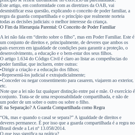
Este artigo, em conformidade com as diretrizes da OAB, vai
desmistificar essa questão, explicando o conceito de poder familiar, a
regra da guarda compartilhada e o princípio que realmente norteia
todas as decisões judiciais: o melhor interesse da criança.
O Fim da Hierarquia Parental: O Conceito de Poder Familiar
A lei não fala em “direito sobre o filho”, mas em
Poder Familiar
. Este é
um conjunto de direitos e, principalmente, de deveres que ambos os
pais exercem em igualdade de condições para garantir a proteção, o
desenvolvimento, a educação e o bem-estar dos seus filhos.
O artigo 1.634 do Código Civil é claro ao listar as competências do
poder familiar, que incluem, entre outras:
•
Dirigir a criação e a educação dos filhos;
•
Representá-los judicial e extrajudicialmente;
•
Conceder ou negar consentimento para casarem, viajarem ao exterior,
etc.
Note que a lei não faz qualquer distinção entre pai e mãe. O exercício é
conjunto. Trata-se de uma responsabilidade compartilhada, e não de
um poder de um sobre o outro ou sobre o filho.
E na Separação? A Guarda Compartilhada como Regra
“Ok, mas e quando o casal se separa?” A igualdade de direitos e
deveres permanece. É por isso que a
guarda compartilhada é a regra
no
Brasil desde a Lei nº 13.058/2014.
O que isso significa na prática?