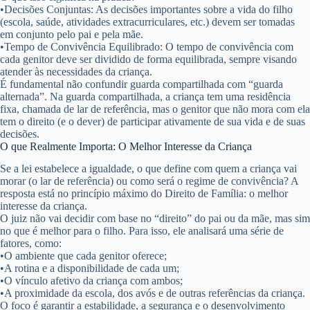
•
Decisões Conjuntas:
As decisões importantes sobre a vida do filho
(escola, saúde, atividades extracurriculares, etc.) devem ser tomadas
em conjunto pelo pai e pela mãe.
•
Tempo de Convivência Equilibrado:
O tempo de convivência com
cada genitor deve ser dividido de forma equilibrada, sempre visando
atender às necessidades da criança.
É fundamental não confundir guarda compartilhada com “guarda
alternada”. Na guarda compartilhada, a criança tem uma residência
fixa, chamada de
lar de referência
, mas o genitor que não mora com ela
tem o direito (e o dever) de participar ativamente de sua vida e de suas
decisões.
O que Realmente Importa: O Melhor Interesse da Criança
Se a lei estabelece a igualdade, o que define com quem a criança vai
morar (o lar de referência) ou como será o regime de convivência? A
resposta está no princípio máximo do Direito de Família: o
melhor
interesse da criança
.
O juiz não vai decidir com base no “direito” do pai ou da mãe, mas sim
no que é melhor para o filho. Para isso, ele analisará uma série de
fatores, como:
•
O ambiente que cada genitor oferece;
•
A rotina e a disponibilidade de cada um;
•
O vínculo afetivo da criança com ambos;
•
A proximidade da escola, dos avós e de outras referências da criança.
O foco é garantir a estabilidade, a segurança e o desenvolvimento