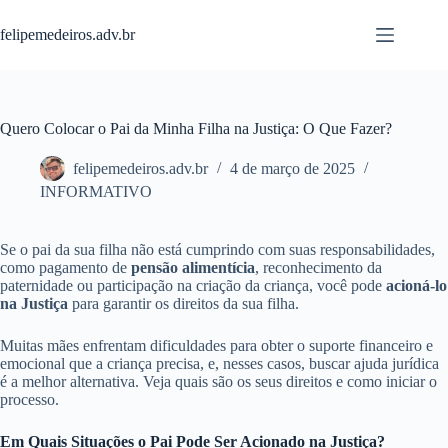
Pular
para
felipemedeiros.adv.br
o
conteúdo
Quero Colocar o Pai da Minha Filha na Justiça: O Que Fazer?
felipemedeiros.adv.br
4 de março de 2025
INFORMATIVO
Se o pai da sua filha não está cumprindo com suas responsabilidades,
como pagamento de
pensão alimentícia
, reconhecimento da
paternidade ou participação na criação da criança, você pode
acioná-lo
na Justiça
para garantir os direitos da sua filha.
Muitas mães enfrentam dificuldades para obter o suporte financeiro e
emocional que a criança precisa, e, nesses casos, buscar ajuda jurídica
é a melhor alternativa. Veja quais são os seus direitos e como iniciar o
processo.
Em Quais Situações o Pai Pode Ser Acionado na Justiça?