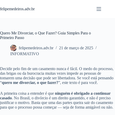
Pular
para
felipemedeiros.adv.br
o
conteúdo
Quero Me Divorciar, o Que Fazer? Guia Simples Para o
Primeiro Passo
felipemedeiros.adv.br
21 de março de 2025
INFORMATIVO
Decidir pelo fim de um casamento nunca é fácil. O medo do processo,
das brigas ou da burocracia muitas vezes impede as pessoas de
tomarem uma decisão que pode ser libertadora. Se você está pensando
“
quero me divorciar, o que fazer?
”, este texto é para você.
A primeira coisa a entender é que
ninguém é obrigado a continuar
casado
. No Brasil, o divórcio é um direito garantido, e não é preciso
justificar o motivo. Basta que uma das partes queira sair do casamento
para que o processo possa começar — seja de forma amigável ou não.