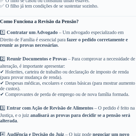
✅ O filho se casou ou constituiu união estável.
✅ O filho já tem condições de se sustentar sozinho.
Como Funciona a Revisão da Pensão?
1️⃣
Contratar um Advogado
– Um advogado especializado em
Direito de Família é essencial para
fazer o pedido corretamente e
reunir as provas necessárias
.
2️⃣
Reunir Documentos e Provas
– Para comprovar a necessidade de
alteração, é importante apresentar:
✔ Holerites, carteira de trabalho ou declaração de imposto de renda
(para provar mudança de renda).
✔ Despesas médicas, escolares e contas básicas (para mostrar aumento
de custos).
✔ Comprovantes de perda de emprego ou de nova família formada.
3️⃣
Entrar com Ação de Revisão de Alimentos
– O pedido é feito na
Justiça, e o juiz
analisará as provas para decidir se a pensão será
alterada
.
4️⃣
Audiência e Decisão do Juiz
– O juiz pode
negociar um novo