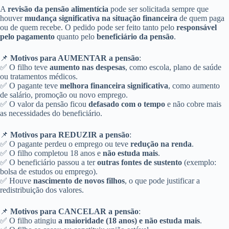
A
revisão da pensão alimentícia
pode ser solicitada sempre que
houver
mudança significativa na situação financeira
de quem paga
ou de quem recebe. O pedido pode ser feito tanto pelo
responsável
pelo pagamento
quanto pelo
beneficiário da pensão
.
📌
Motivos para AUMENTAR a pensão
:
✅ O filho teve
aumento nas despesas
, como escola, plano de saúde
ou tratamentos médicos.
✅ O pagante teve
melhora financeira significativa
, como aumento
de salário, promoção ou novo emprego.
✅ O valor da pensão ficou
defasado com o tempo
e não cobre mais
as necessidades do beneficiário.
📌
Motivos para REDUZIR a pensão
:
✅ O pagante perdeu o emprego ou teve
redução na renda
.
✅ O filho completou 18 anos e
não estuda mais
.
✅ O beneficiário passou a ter
outras fontes de sustento
(exemplo:
bolsa de estudos ou emprego).
✅ Houve
nascimento de novos filhos
, o que pode justificar a
redistribuição dos valores.
📌
Motivos para CANCELAR a pensão
:
✅ O filho atingiu
a maioridade (18 anos) e não estuda mais
.