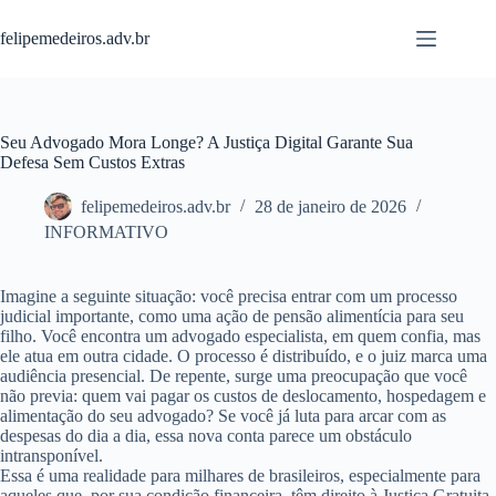
Pular
para
felipemedeiros.adv.br
o
conteúdo
Seu Advogado Mora Longe? A Justiça Digital Garante Sua
Defesa Sem Custos Extras
felipemedeiros.adv.br
28 de janeiro de 2026
INFORMATIVO
Imagine a seguinte situação: você precisa entrar com um processo
judicial importante, como uma ação de pensão alimentícia para seu
filho. Você encontra um advogado especialista, em quem confia, mas
ele atua em outra cidade. O processo é distribuído, e o juiz marca uma
audiência presencial. De repente, surge uma preocupação que você
não previa: quem vai pagar os custos de deslocamento, hospedagem e
alimentação do seu advogado? Se você já luta para arcar com as
despesas do dia a dia, essa nova conta parece um obstáculo
intransponível.
Essa é uma realidade para milhares de brasileiros, especialmente para
aqueles que, por sua condição financeira, têm direito à Justiça Gratuita.