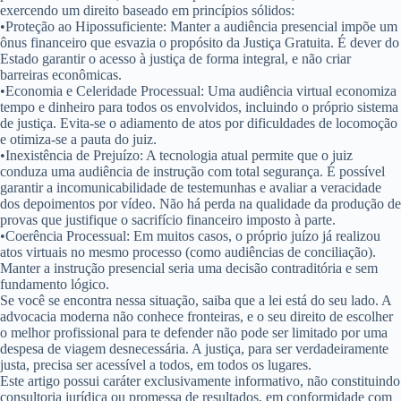
exercendo um direito baseado em princípios sólidos:
•
Proteção ao Hipossuficiente:
Manter a audiência presencial impõe um
ônus financeiro que esvazia o propósito da Justiça Gratuita. É dever do
Estado garantir o acesso à justiça de forma integral, e não criar
barreiras econômicas.
•
Economia e Celeridade Processual:
Uma audiência virtual economiza
tempo e dinheiro para todos os envolvidos, incluindo o próprio sistema
de justiça. Evita-se o adiamento de atos por dificuldades de locomoção
e otimiza-se a pauta do juiz.
•
Inexistência de Prejuízo:
A tecnologia atual permite que o juiz
conduza uma audiência de instrução com total segurança. É possível
garantir a incomunicabilidade de testemunhas e avaliar a veracidade
dos depoimentos por vídeo. Não há perda na qualidade da produção de
provas que justifique o sacrifício financeiro imposto à parte.
•
Coerência Processual:
Em muitos casos, o próprio juízo já realizou
atos virtuais no mesmo processo (como audiências de conciliação).
Manter a instrução presencial seria uma decisão contraditória e sem
fundamento lógico.
Se você se encontra nessa situação, saiba que a lei está do seu lado. A
advocacia moderna não conhece fronteiras, e o seu direito de escolher
o melhor profissional para te defender não pode ser limitado por uma
despesa de viagem desnecessária. A justiça, para ser verdadeiramente
justa, precisa ser acessível a todos, em todos os lugares.
Este artigo possui caráter exclusivamente informativo, não constituindo
consultoria jurídica ou promessa de resultados, em conformidade com