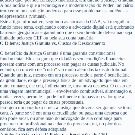
A boa notícia é que a tecnologia e a modernização do Poder Judiciário
trouxeram uma solução poderosa para esse problema: as audiências
telepresenciais (virtuais).
Este artigo informativo, seguindo as normas da OAB, vai mergulhar
fundo nesse tema, explicando como a advocacia digital está quebrando
barreiras geográficas e garantindo que o seu direito de defesa não seja
limitado pelo seu CEP ou pela sua conta bancária.
O Dilema: Justiça Gratuita vs. Custos de Deslocamento
O benefício da Justiça Gratuita é uma garantia constitucional
fundamental. Ele assegura que cidadãos sem condições financeiras
possam entrar com um processo sem pagar as custas judiciais. No
entanto, o conceito de “custo” vai muito além das taxas do tribunal.
Quando um juiz, mesmo em um processo onde a parte é beneficiária
da gratuidade, exige a presença física de um advogado que atua em
outra comarca, ele cria, indiretamente, uma nova despesa. O custo de
uma viagem intermunicipal – envolvendo combustível, alimentação e,
muitas vezes, pernoite – pode facilmente ultrapassar o valor que a
pessoa teria que pagar de custas processuais.
Isso gera um paradoxo cruel: a justiça que deveria ser gratuita se torna
cara. A parte se vê em uma encruzilhada: ou paga uma despesa que
não pode arcar, ou abre mão do advogado de sua confiança para
procurar um profissional na cidade do processo, ou, no pior dos
cenários, fica sem defesa adequada.
A Solução Está na Lei: O Poder das Resoluções do CNJ