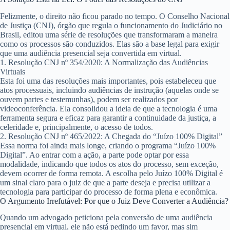
Felizmente, o direito não ficou parado no tempo. O Conselho Nacional
de Justiça (CNJ), órgão que regula o funcionamento do Judiciário no
Brasil, editou uma série de resoluções que transformaram a maneira
como os processos são conduzidos. Elas são a base legal para exigir
que uma audiência presencial seja convertida em virtual.
1. Resolução CNJ nº 354/2020: A Normalização das Audiências
Virtuais
Esta foi uma das resoluções mais importantes, pois estabeleceu que
atos processuais, incluindo audiências de instrução (aquelas onde se
ouvem partes e testemunhas), podem ser realizados por
videoconferência. Ela consolidou a ideia de que a tecnologia é uma
ferramenta segura e eficaz para garantir a continuidade da justiça, a
celeridade e, principalmente, o acesso de todos.
2. Resolução CNJ nº 465/2022: A Chegada do “Juízo 100% Digital”
Essa norma foi ainda mais longe, criando o programa “Juízo 100%
Digital”. Ao entrar com a ação, a parte pode optar por essa
modalidade, indicando que todos os atos do processo, sem exceção,
devem ocorrer de forma remota. A escolha pelo Juízo 100% Digital é
um sinal claro para o juiz de que a parte deseja e precisa utilizar a
tecnologia para participar do processo de forma plena e econômica.
O Argumento Irrefutável: Por que o Juiz Deve Converter a Audiência?
Quando um advogado peticiona pela conversão de uma audiência
presencial em virtual, ele não está pedindo um favor, mas sim