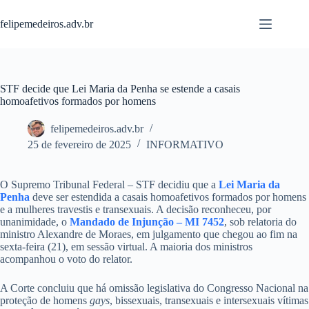
Pular
para
felipemedeiros.adv.br
o
conteúdo
STF decide que Lei Maria da Penha se estende a casais
homoafetivos formados por homens
felipemedeiros.adv.br
25 de fevereiro de 2025
INFORMATIVO
O Supremo Tribunal Federal – STF decidiu que a
Lei Maria da
Penha
deve ser estendida a casais homoafetivos formados por homens
e a mulheres travestis e transexuais. A decisão reconheceu, por
unanimidade, o
Mandado de Injunção – MI 7452
, sob relatoria do
ministro Alexandre de Moraes, em julgamento que chegou ao fim na
sexta-feira (21), em sessão virtual. A maioria dos ministros
acompanhou o voto do relator.
A Corte concluiu que há omissão legislativa do Congresso Nacional na
proteção de homens
gays
, bissexuais, transexuais e intersexuais vítimas