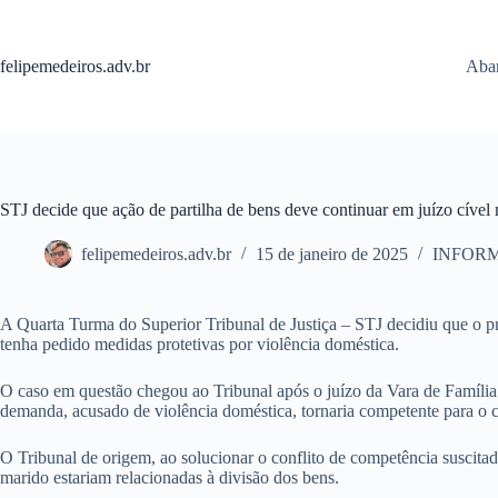
Pular
para
o
felipemedeiros.adv.br
Aban
conteúdo
STJ decide que ação de partilha de bens deve continuar em juízo cível
felipemedeiros.adv.br
15 de janeiro de 2025
INFOR
A Quarta Turma do Superior Tribunal de Justiça – STJ decidiu que o p
tenha pedido medidas protetivas por violência doméstica.
O caso em questão chegou ao Tribunal após o juízo da Vara de Família 
demanda, acusado de violência doméstica, tornaria competente para o c
O Tribunal de origem, ao solucionar o conflito de competência suscita
marido estariam relacionadas à divisão dos bens.