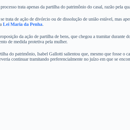
rocesso trata apenas da partilha do patrimônio do casal, razão pela qual
ão se trata de ação de divórcio ou de dissolução de união estável, mas a
 a
Lei Maria da Penha
.
proposição da ação de partilha de bens, que chegou a tramitar durante d
nto de medida protetiva pela mulher.
tilha do patrimônio, Isabel Gallotti salientou que, mesmo que fosse o c
everia continuar tramitando preferencialmente no juízo em que se encon