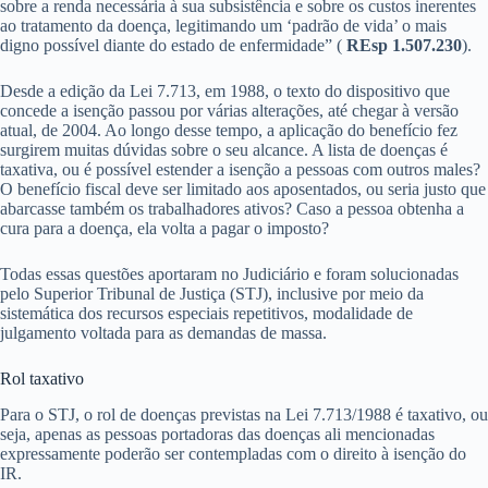
sobre a renda necessária à sua subsistência e sobre os custos inerentes
ao tratamento da doença, legitimando um ‘padrão de vida’ o mais
digno possível diante do estado de enfermidade” (
REsp 1.507.230
).​​​
Desde a​ edição da Lei 7.713​, em 1988, o texto do dispositivo que
concede a isenção passou por várias alterações, até chegar à versão
atual, de 2004. Ao longo desse tempo, a aplicação do benefício fez
surgirem muitas dúvidas sobre o seu alcance. A lista de doenças é
taxativa, ou é possível estender a isenção a pessoas com outros males?
O benefício fiscal deve ser limitado aos aposentados, ou seria justo que
abarcasse também os trabalhadores ativos? Caso a pessoa obtenha a
cura para a doença, ela volta a pagar o imposto?
Todas essas questões aportaram no Judiciário e foram solucionadas
pelo Superior Tribunal de Justiça (STJ), inclusive por meio da
sistemática dos recursos especiais repetitivos, modalidade de
julgamento voltada para as demandas de massa.
Rol t​​​axativo
Para o STJ, o rol de doenças previstas na Lei 7.713/1988 é taxativo, ou
seja, apenas as pessoas portadoras das doenças ali mencionadas
expressamente poderão ser contempladas com o direito à isenção do
IR.