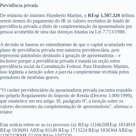
Previdência privad​​a
De relatoria do ministro Humberto Martins, o
REsp 1.507.320
definiu
serem isentos do pagamento do IR os valores recebidos de fundo de
previdência privada a título de complementação da aposentadoria por
pessoa acometida de uma das doenças listadas na Lei 7.713/1988.
A decisão se baseou no entendimento de que o capital acumulado em
plano de previdência privada tem natureza previdenciária, pois
representa patrimônio destinado à geração de aposentadoria – e
inclusive porque a previdência privada é tratada na seção sobre
previdência social da Constituição Federal. Para Humberto Martins,
isso legitima a isenção sobre a parcela complementar recebida pelos
portadores de moléstias graves.
“O caráter previdenciário da aposentadoria privada encontra respaldo
no próprio Regulamento do Imposto de Renda (Decreto 3.000/1999),
que estabelece em seu artigo 39, parágrafo 6º, a isenção sobre os
valores decorrentes da complementação de aposentadoria”, afirmou o
relator.​​
Esta notícia refere-se ao (s) processo (s): REsp 1116620REsp 1814919
REsp 1836091 AREsp 81149 REsp 1713224 REsp 1836364 AREsp
1156742RMS 57.058 REsp 1507320