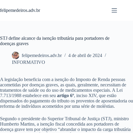
Pular
para
felipemedeiros.adv.br
o
conteúdo
STJ define alcance da isenção tributária para portadores de
doenças graves
felipemedeiros.adv.br
4 de abril de 2024
INFORMATIVO
A legislação beneficia com a isenção do Imposto de Renda pessoas
acometidas por doenças graves, as quais, geralmente, necessitam de
tratamentos de saúde ou do uso de medicamentos especiais. A Lei
7.713/1988 estabelece em seu
artigo
6º
, inciso XIV, que estão
dispensados do pagamento do tributo os proventos de aposentadoria ou
reforma de indivíduos acometidos por uma série de moléstias.
Segundo o presidente do Superior Tribunal de Justiça (STJ), ministro
Humberto Martins, a isenção fiscal concedida aos portadores de
doença grave tem por objetivo “abrandar o impacto da carga tributária