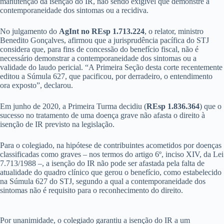
manutenção da isenção do IR, não sendo exigível que demonstre a
contemporaneidade dos sintomas ou a recidiva.
No julgamento do
AgInt no REsp 1.713.224
, o relator, ministro
Benedito Gonçalves, afirmou que a jurisprudência pacífica do STJ
considera que, para fins de concessão do benefício fiscal, não é
necessário demonstrar a contemporaneidade dos sintomas ou a
validade do laudo pericial. “A Primeira Seção desta corte recentemente
editou a Súmula 627, que pacificou, por derradeiro, o entendimento
ora exposto”, declarou.
Em junho de 2020, a Primeira Turma decidiu (
REsp 1.836.364
) que o
sucesso no tratamento de uma doença grave não afasta o direito à
isenção de IR previsto na legislação.
Para o colegiado, na hipótese de contribuintes acometidos por doenças
classificadas como graves – nos termos do artigo 6º, inciso XIV, da Lei
7.713/1988 –, a isenção do IR não pode ser afastada pela falta de
atualidade do quadro clínico que gerou o benefício, como estabelecido
na Súmula 627 do STJ, segundo a qual a contemporaneidade dos
sintomas não é requisito para o reconhecimento do direito.
Por unanimidade, o colegiado garantiu a isenção do IR a um