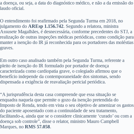
a doença, ou seja, a data do diagnóstico médico, e não a da emissão do
laudo oficial.
O entendimento foi reafirmado pela Segunda Turma em 2018, no
julgamento do
AREsp 1.156.742
. Segundo a relatora, ministra
Assusete Magalhães, é desnecessária, conforme precedentes do STJ, a
realização de outras inspeções médicas periódicas, como condição para
manter a isenção do IR já reconhecida para os portadores das moléstias
graves.
Em outro caso analisado também pela Segunda Turma, referente a
pleito de isenção do IR formulado por portador de doença
caracterizada como cardiopatia grave, o colegiado afirmou que o
benefício independe da contemporaneidade dos sintomas, sendo
dispensada a exigência de reavaliação pericial periódica.
“A jurisprudência desta casa compreende que essa situação se
enquadra naquela que permite o gozo da isenção pretendida do
Imposto de Renda, tendo em vista o seu objetivo de amenizar os gastos
do paciente aposentado com a continuidade de seu tratamento,
facilitando-a, ainda que se o considere clinicamente ‘curado’ ou com a
doença sob controle”, disse o relator, ministro Mauro Campbell
Marques, no
RMS 57.058
.