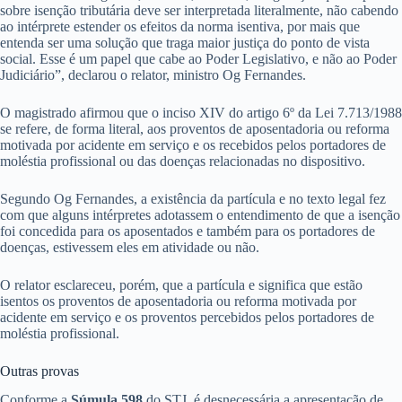
sobre isenção tributária deve ser interpretada literalmente, não cabendo
ao intérprete estender os efeitos da norma isentiva, por mais que
entenda ser uma solução que traga maior justiça do ponto de vista
social. Esse é um papel que cabe ao Poder Legislativo, e não ao Poder
Judiciário”, declarou o relator, ministro Og Fernandes.
O magistrado afirmou que o inciso XIV do artigo 6º da Lei 7.713/1988
se refere, de forma literal, aos proventos de aposentadoria ou reforma
motivada por acidente em serviço e os recebidos pelos portadores de
moléstia profissional ou das doenças relacionadas no dispositivo.
Segundo Og Fernandes, a existência da partícula e no texto legal fez
com que alguns intérpretes adotassem o entendimento de que a isenção
foi concedida para os aposentados e também para os portadores de
doenças, estivessem eles em atividade ou não.
O relator esclareceu, porém, que a partícula e significa que estão
isentos os proventos de aposentadoria ou reforma motivada por
acidente em serviço e os proventos percebidos pelos portadores de
moléstia profissional.
Outras pro​​​vas
Conforme a
Súmula
598
do STJ, é desnecessária a apresentação de