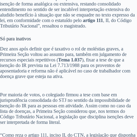
isenção de forma analógica ou extensiva, restando consolidado
entendimento no sentido de ser incabível interpretação extensiva do
aludido benefício à situação que não se enquadre no texto expresso da
lei, em conformidade com o estatuído pelo
artigo 111
, II, do Código
Tributário Nacional”, ressaltou o magistrado.
Só para ina​​​tivos
Dez anos após definir que é taxativo o rol de moléstias graves, a
Primeira Seção voltou ao assunto para, também em julgamento de
recursos especiais repetitivos (
Tema 1.037
), fixar a tese de que a
isenção do IR prevista na Lei 7.713/1988 para os proventos de
aposentadoria e reforma não é aplicável no caso de trabalhador com
doença grave que esteja na ativa.
Por maioria de votos, o colegiado firmou a tese com base em
jurisprudência consolidada do STJ no sentido da impossibilidade de
isenção do IR para as pessoas em atividade. Assim como no caso da
lista de doenças, a Primeira Seção considerou que, nos termos do
Código Tributário Nacional, a legislação que disciplina isenções deve
ser interpretada de forma literal.
“Como reza o artigo 111, inciso II, do CTN, a legislação que disponha