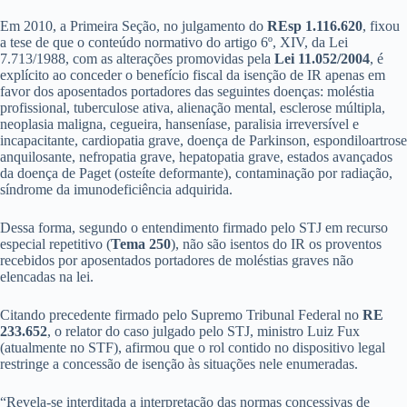
Em 2010, a Primeira Seção, no julgamento do
REsp 1.116.620
, fixou
a tese de que o conteúdo normativo do artigo 6º, XIV, da Lei
7.713/1988, com as alterações promovidas pela
Lei
11.052/2004
, é
explícito ao conceder o benefício fiscal da isenção de IR apenas em
favor dos aposentados portadores das seguintes doenças: moléstia
profissional, tuberculose ativa, alienação mental, esclerose múltipla,
neoplasia maligna, cegueira, hanseníase, paralisia irreversível e
incapacitante, cardiopatia grave, doença de Parkinson, espondiloartrose
anquilosante, nefropatia grave, hepatopatia grave, estados avançados
da doença de Paget (osteíte deformante), contaminação por radiação,
síndrome da imunodeficiência adquirida.
Dessa forma, segundo o entendimento firmado pelo STJ em recurso
especial repetitivo (
Tema 250
), não são isentos do IR os proventos
recebidos por aposentados portadores de moléstias graves não
elencadas na lei.
Citando precedente firmado pelo Supremo Tribunal Federal no
RE
233.652
, o relator do caso julgado pelo STJ, ministro Luiz Fux
(atualmente no STF), afirmou que o rol contido no dispositivo legal
restringe a concessão de isenção às situações nele enumeradas.
“Revela-se interditada a interpretação das normas concessivas de