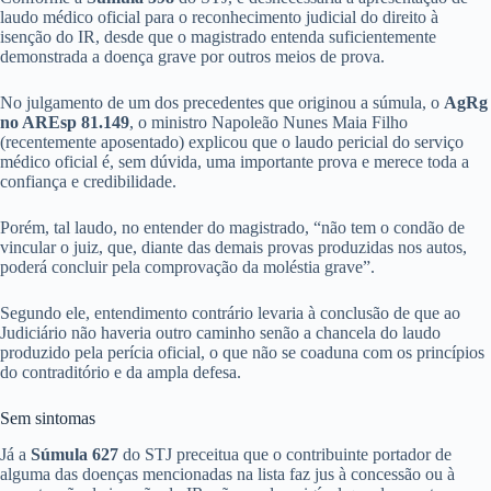
laudo médico oficial para o reconhecimento judicial do direito à
isenção do IR, desde que o magistrado entenda suficientemente
demonstrada a doença grave por outros meios de prova.
No julgamento de um dos precedentes que originou a súmula, o
AgRg
no AREsp 81.149
, o ministro Napoleão Nunes Maia Filho
(recentemente aposentado) explicou que o laudo pericial do serviço
médico oficial é, sem dúvida, uma importante prova e merece toda a
confiança e credibilidade.
Porém, tal laudo, no entender do magistrado, “não tem o condão de
vincular o juiz, que, diante das demais provas produzidas nos autos,
poderá concluir pela comprovação da moléstia grave”.
Segundo ele, entendimento contrário levaria à conclusão de que ao
Judiciário não haveria outro caminho senão a chancela do laudo
produzido pela perícia oficial, o que não se coaduna com os princípios
do contraditório e da ampla defesa.
Sem s​​intomas
Já a
Súmula
627
do STJ preceitua que o contribuinte portador de
alguma das doenças mencionadas na lista faz jus à concessão ou à