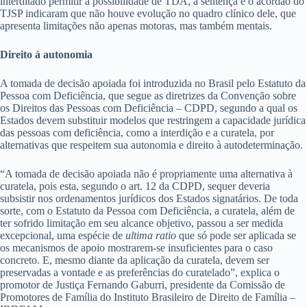
interditado permitir a possibilidade de TDA, a sentença e o acórdão do
TJSP indicaram que não houve evolução no quadro clínico dele, que
apresenta limitações não apenas motoras, mas também mentais.
Direito à autonomia
A tomada de decisão apoiada foi introduzida no Brasil pelo Estatuto da
Pessoa com Deficiência, que segue as diretrizes da Convenção sobre
os Direitos das Pessoas com Deficiência – CDPD, segundo a qual os
Estados devem substituir modelos que restringem a capacidade jurídica
das pessoas com deficiência, como a interdição e a curatela, por
alternativas que respeitem sua autonomia e direito à autodeterminação.
“A tomada de decisão apoiada não é propriamente uma alternativa à
curatela, pois esta, segundo o art. 12 da CDPD, sequer deveria
subsistir nos ordenamentos jurídicos dos Estados signatários. De toda
sorte, com o Estatuto da Pessoa com Deficiência, a curatela, além de
ter sofrido limitação em seu alcance objetivo, passou a ser medida
excepcional, uma espécie de
ultima ratio
que só pode ser aplicada se
os mecanismos de apoio mostrarem-se insuficientes para o caso
concreto. E, mesmo diante da aplicação da curatela, devem ser
preservadas a vontade e as preferências do curatelado”, explica o
promotor de Justiça Fernando Gaburri, presidente da Comissão de
Promotores de Família do Instituto Brasileiro de Direito de Família –