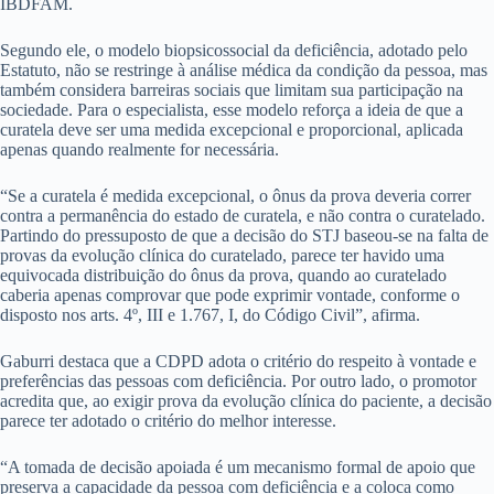
IBDFAM.
Segundo ele, o modelo biopsicossocial da deficiência, adotado pelo
Estatuto, não se restringe à análise médica da condição da pessoa, mas
também considera barreiras sociais que limitam sua participação na
sociedade. Para o especialista, esse modelo reforça a ideia de que a
curatela deve ser uma medida excepcional e proporcional, aplicada
apenas quando realmente for necessária.
“Se a curatela é medida excepcional, o ônus da prova deveria correr
contra a permanência do estado de curatela, e não contra o curatelado.
Partindo do pressuposto de que a decisão do STJ baseou-se na falta de
provas da evolução clínica do curatelado, parece ter havido uma
equivocada distribuição do ônus da prova, quando ao curatelado
caberia apenas comprovar que pode exprimir vontade, conforme o
disposto nos arts. 4º, III e 1.767, I, do Código Civil”, afirma.
Gaburri destaca que a CDPD adota o critério do respeito à vontade e
preferências das pessoas com deficiência. Por outro lado, o promotor
acredita que, ao exigir prova da evolução clínica do paciente, a decisão
parece ter adotado o critério do melhor interesse.
“A tomada de decisão apoiada é um mecanismo formal de apoio que
preserva a capacidade da pessoa com deficiência e a coloca como