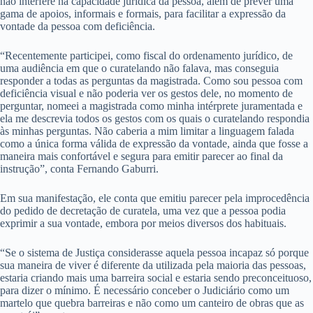
não interfere na capacidade jurídica da pessoa, além de prever uma
gama de apoios, informais e formais, para facilitar a expressão da
vontade da pessoa com deficiência.
“Recentemente participei, como fiscal do ordenamento jurídico, de
uma audiência em que o curatelando não falava, mas conseguia
responder a todas as perguntas da magistrada. Como sou pessoa com
deficiência visual e não poderia ver os gestos dele, no momento de
perguntar, nomeei a magistrada como minha intérprete juramentada e
ela me descrevia todos os gestos com os quais o curatelando respondia
às minhas perguntas. Não caberia a mim limitar a linguagem falada
como a única forma válida de expressão da vontade, ainda que fosse a
maneira mais confortável e segura para emitir parecer ao final da
instrução”, conta Fernando Gaburri.
Em sua manifestação, ele conta que emitiu parecer pela improcedência
do pedido de decretação de curatela, uma vez que a pessoa podia
exprimir a sua vontade, embora por meios diversos dos habituais.
“Se o sistema de Justiça considerasse aquela pessoa incapaz só porque
sua maneira de viver é diferente da utilizada pela maioria das pessoas,
estaria criando mais uma barreira social e estaria sendo preconceituoso,
para dizer o mínimo. É necessário conceber o Judiciário como um
martelo que quebra barreiras e não como um canteiro de obras que as