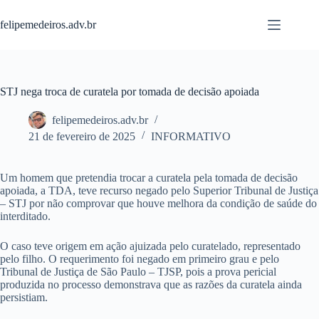
Pular
para
felipemedeiros.adv.br
o
conteúdo
STJ nega troca de curatela por tomada de decisão apoiada
felipemedeiros.adv.br
21 de fevereiro de 2025
INFORMATIVO
Um homem que pretendia trocar a curatela pela tomada de decisão
apoiada, a TDA, teve recurso negado pelo Superior Tribunal de Justiça
– STJ por não comprovar que houve melhora da condição de saúde do
interditado.
O caso teve origem em ação ajuizada pelo curatelado, representado
pelo filho. O requerimento foi negado em primeiro grau e pelo
Tribunal de Justiça de São Paulo – TJSP, pois a prova pericial
produzida no processo demonstrava que as razões da curatela ainda
persistiam.